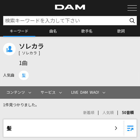
キーワード
曲名
歌手名
歌詞
ソレカラ
カラオケ検索
[ ソレカラ ]
1曲
カラオケ店舗検索
人気曲
髪
カラオケリクエスト
コンテンツ
サービス
LIVE DAM WAO!
1件見つかりました。
全国りれき
新着順
人気順
50音順
リアルタイムで歌われている曲の一覧
髪