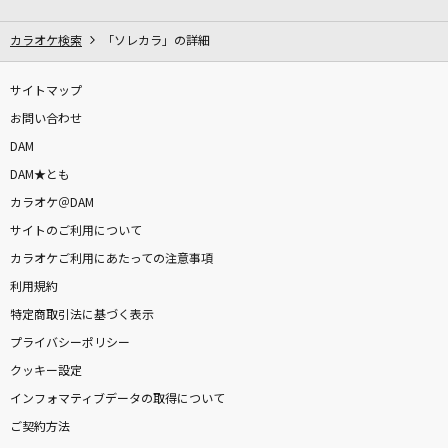
ホワイトキス
鈴木鈴木
カラオケ検索
「ソレカラ」の詳細
叶えたい、ことばかり
サイトマップ
初星学園
お問い合わせ
DAM
ヤミタイガール
DAM★とも
れるりり feat.GUMI
カラオケ＠DAM
サイトのご利用について
Bye by me
カラオケご利用にあたっての注意事項
Vaundy
利用規約
[生音]しるし
特定商取引法に基づく表示
Mr.Children
プライバシーポリシー
クッキー設定
群青讃歌
インフォマティブデータの取得について
Eve
ご契約方法