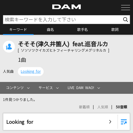
キーワード
曲名
歌手名
歌詞
そそそ(津久井箇人) feat.巡音ルカ
カラオケ検索
[ ソソソツクイカズヒトフィーチャリングメグリネルカ ]
1曲
カラオケ店舗検索
人気曲
Looking for
カラオケリクエスト
コンテンツ
サービス
LIVE DAM WAO!
1件見つかりました。
全国りれき
新着順
人気順
50音順
リアルタイムで歌われている曲の一覧
Looking for