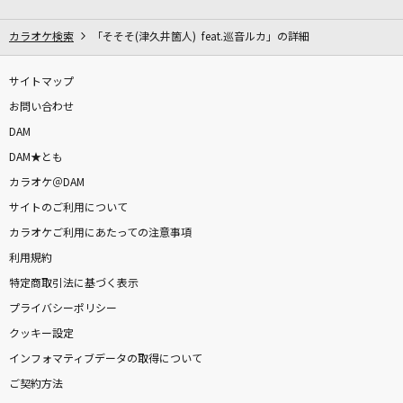
白雪
Eve
カラオケ検索
「そそそ(津久井箇人) feat.巡音ルカ」の詳細
RPG
サイトマップ
SEKAI NO OWARI(世界の終わり)
お問い合わせ
DAM
常盤の月
DAM★とも
武蔵坊弁慶(宮田幸季)
カラオケ＠DAM
サイトのご利用について
[生音]勝手にしやがれ
カラオケご利用にあたっての注意事項
沢田研二
利用規約
奏(かなで)
特定商取引法に基づく表示
スキマスイッチ
プライバシーポリシー
クッキー設定
I(ビデオクリップバージョン)
インフォマティブデータの取得について
BUMP OF CHICKEN
ご契約方法