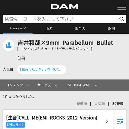
キーワード
曲名
歌手名
歌詞
吉井和哉×9mm Parabellum Bullet
カラオケ検索
[ ヨシイカズヤキューミリパラベラムバレット ]
1曲
カラオケ店舗検索
人気曲
[生音]CALL ME(EMI ROCKS 2012 Version)
カラオケリクエスト
コンテンツ
サービス
LIVE DAM WAO!
1件見つかりました。
全国りれき
新着順
人気順
50音順
[生音]CALL ME(EMI ROCKS 2012 Version)
リアルタイムで歌われている曲の一覧