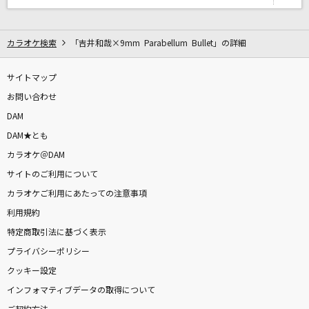
ホシアイ
レフティーモンスターP feat.GUMI
カラオケ検索
「吉井和哉×9mm Parabellum Bullet」の詳細
神のまにまに
れるりり feat.初音ミク、鏡音リン、GUMI
サイトマップ
お問い合わせ
眠り姫
DAM
SEKAI NO OWARI(世界の終わり)
DAM★とも
カラオケ＠DAM
波まかせ
サイトのご利用について
AKASAKI
カラオケご利用にあたっての注意事項
利用規約
I still
特定商取引法に基づく表示
milet
プライバシーポリシー
白い季節
クッキー設定
Misia
インフォマティブデータの取得について