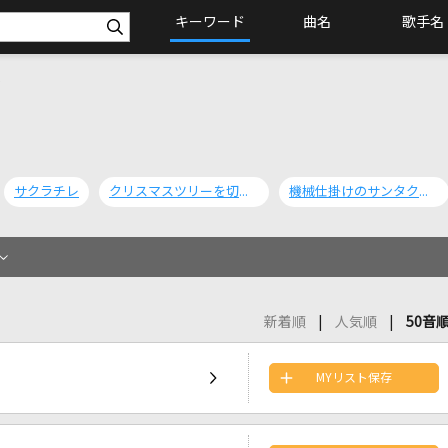
キーワード
曲名
歌手名
ク
サクラチレ
クリスマスツリーを切り倒せ!
機械仕掛けのサンタクロース
新着順
人気順
50音
MYリスト保存