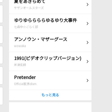
夏をあきらめて
サザンオールスターズ
ゆりゆららららゆるゆり大事件
七森中☆ごらく部
アンノウン・マザーグース
wowaka
1991(ビデオクリップバージョン)
米津玄師
Pretender
Official髭男dism
もっと見る