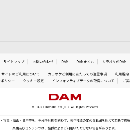
サイトマップ
お問い合わせ
DAM
DAM★とも
カラオケ＠DAM
サイトのご利用について
カラオケご利用にあたっての注意事項
利用規約
ーポリシー
クッキー設定
インフォマティブデータの取得について
ご契
© DAIICHIKOSHO CO.,LTD. All Rights Reserved.
・写真・動画・音声等を、手段や形態を問わず、著作権法の定める範囲を超えて無断で複
楽曲及びコンテンツは、機種によりご利用いただけない場合があります。