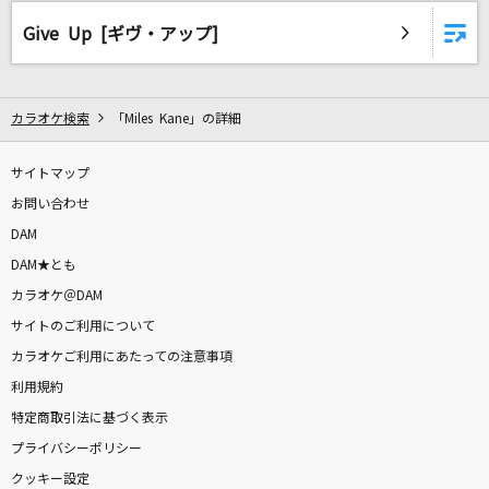
キカナイ
Give Up [ギヴ・アップ]
SixTONES
赤い花火
カラオケ検索
「Miles Kane」の詳細
back number
花束
サイトマップ
back number
お問い合わせ
DAM
flower
DAM★とも
L'Arc-en-Ciel
カラオケ＠DAM
サイトのご利用について
There will be love there-愛のある場所-
カラオケご利用にあたっての注意事項
the brilliant green
利用規約
特定商取引法に基づく表示
怪獣の花唄
プライバシーポリシー
Vaundy
クッキー設定