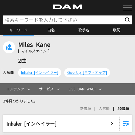
キーワード
曲名
歌手名
歌詞
Miles Kane
カラオケ検索
[ マイルズケイン ]
2曲
カラオケ店舗検索
人気曲
Inhaler [インヘイラー]
Give Up [ギヴ・アップ]
カラオケリクエスト
コンテンツ
サービス
LIVE DAM WAO!
2件見つかりました。
全国りれき
新着順
人気順
50音順
リアルタイムで歌われている曲の一覧
Inhaler [インヘイラー]