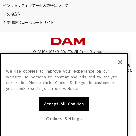
プロポーズ
インフォマティブデータの取得について
なとり
ご契約方法
企業情報（コーポレートサイト）
回る空うさぎ
Orangestar
弱虫モンブラン
© DAIICHIKOSHO CO.,LTD. All Rights Reserved.
DECO*27
このサイトに掲載されている一切の文章・画像・写真・動画・音声等を、手段や形態
を問わず、著作権法の定める範囲を超えて無断で複製、転載、ファイル化などすること
We use cookies to improve your experience on our
[生音]花に亡霊
を禁じます。
website, to personalize content and ads and to analyze
ヨルシカ
our traffic. Please click [Cookie Settings] to customize
楽曲及びコンテンツは、機種によりご利用いただけない場合があります。
your cookie settings on our website.
楽曲及びコンテンツの配信日、配信内容が変更になる場合があります。
楽曲によりMYリスト保存ができない場合があります。
もっと見る
Accept All Cookies
JASRAC許諾番号
6602250213Y31015 6602250112Y38026 6602250240Y31015
DAMの新曲・ランキングなど
6602250241Y45122
カラオケ最新情報をチェック！
Cookies Settings
NexTone許諾番号
ID000002945 ID000002947 ID000002937 ID000002938