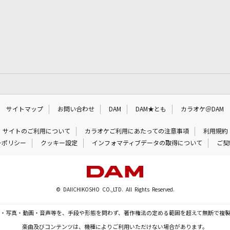
サイトマップ
お問い合わせ
DAM
DAM★とも
カラオケ＠DAM
サイトのご利用について
カラオケご利用にあたっての注意事項
利用規約
ーポリシー
クッキー設定
インフォマティブデータの取得について
ご契
© DAIICHIKOSHO CO.,LTD. All Rights Reserved.
・写真・動画・音声等を、手段や形態を問わず、著作権法の定める範囲を超えて無断で複
楽曲及びコンテンツは、機種によりご利用いただけない場合があります。