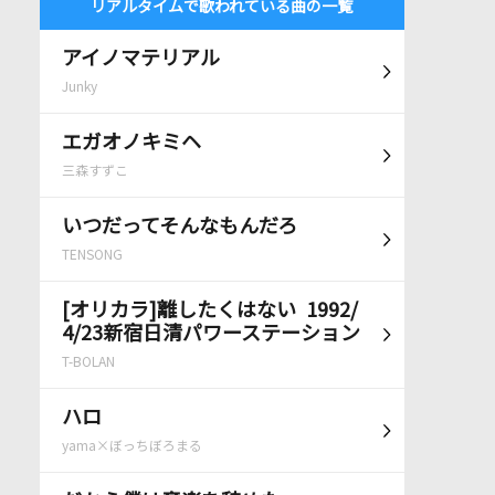
リアルタイムで歌われている曲の一覧
アイノマテリアル
Junky
エガオノキミヘ
三森すずこ
いつだってそんなもんだろ
TENSONG
[オリカラ]離したくはない 1992/
4/23新宿日清パワーステーション
T-BOLAN
ハロ
yama×ぼっちぼろまる