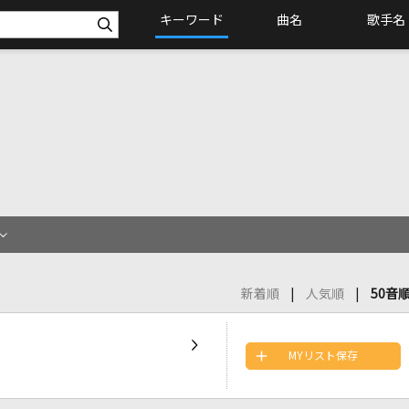
キーワード
曲名
歌手名
新着順
人気順
50音
MYリスト保存