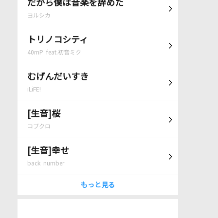
だから僕は音楽を辞めた
ヨルシカ
トリノコシティ
40mP feat.初音ミク
むげんだいすき
iLiFE!
[生音]桜
コブクロ
[生音]幸せ
back number
もっと見る