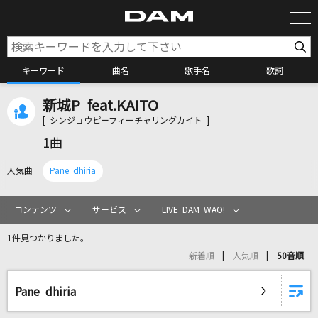
キーワード
曲名
歌手名
歌詞
新城P feat.KAITO
カラオケ検索
[ シンジョウピーフィーチャリングカイト ]
1曲
カラオケ店舗検索
人気曲
Pane dhiria
カラオケリクエスト
コンテンツ
サービス
LIVE DAM WAO!
1件見つかりました。
全国りれき
新着順
人気順
50音順
リアルタイムで歌われている曲の一覧
Pane dhiria