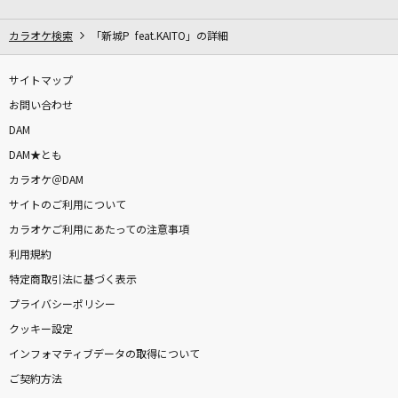
ANTENNA
Mrs. GREEN APPLE
カラオケ検索
「新城P feat.KAITO」の詳細
Once
サイトマップ
原田ひとみ
お問い合わせ
DAM
[生音]君の知らない物語
DAM★とも
supercell
カラオケ＠DAM
サイトのご利用について
夢をあきらめないで
カラオケご利用にあたっての注意事項
岡村孝子
利用規約
[生音]プライマル
特定商取引法に基づく表示
ORIGINAL LOVE
プライバシーポリシー
クッキー設定
LOVE SONG
インフォマティブデータの取得について
三代目 J SOUL BROTHERS from EXILE TRIBE
ご契約方法