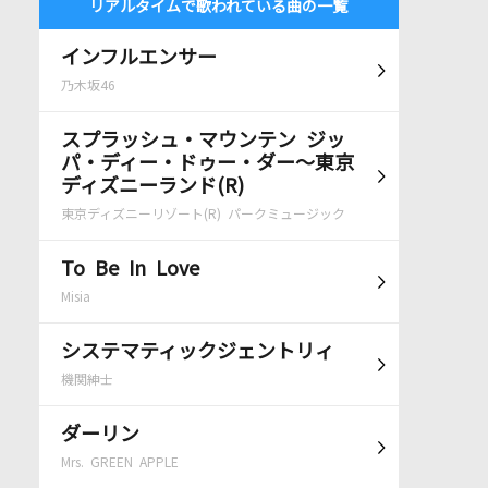
リアルタイムで歌われている曲の一覧
インフルエンサー
乃木坂46
スプラッシュ・マウンテン ジッ
パ・ディー・ドゥー・ダー～東京
ディズニーランド(R)
東京ディズニーリゾート(R) パークミュージック
To Be In Love
Misia
システマティックジェントリィ
機関紳士
ダーリン
Mrs. GREEN APPLE