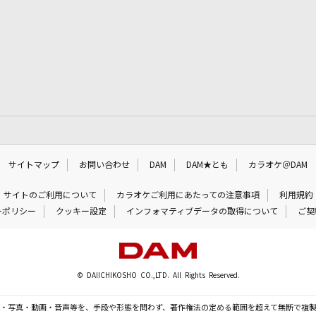
サイトマップ
お問い合わせ
DAM
DAM★とも
カラオケ＠DAM
サイトのご利用について
カラオケご利用にあたっての注意事項
利用規約
ーポリシー
クッキー設定
インフォマティブデータの取得について
ご契
© DAIICHIKOSHO CO.,LTD. All Rights Reserved.
・写真・動画・音声等を、手段や形態を問わず、著作権法の定める範囲を超えて無断で複