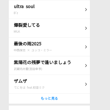
ultra soul
B'z
爆裂愛してる
M!LK
最後の雨2025
中西保志 × ユッコ・ミラー
紫陽花の残夢で逢いましょう
武蔵坊弁慶(宮田幸季)
ザムザ
てにをは feat.初音ミク
もっと見る