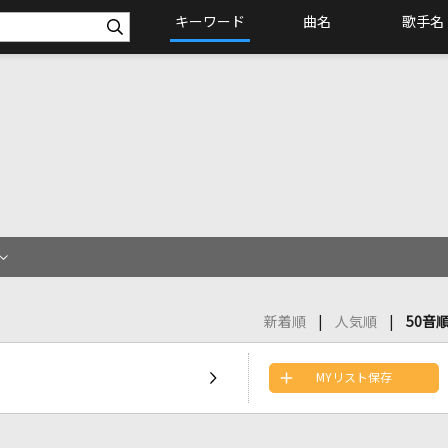
キーワード
曲名
歌手名
新着順
人気順
50音
MYリスト保存