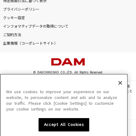
特定商取引法に基づく表示
[生音]ピースサイン
プライバシーポリシー
米津玄師
クッキー設定
インフォマティブデータの取得について
[生音]プルシアンブルーの肖像
ご契約方法
安全地帯
企業情報（コーポレートサイト）
新橋二丁目七番地
あさみ ちゆき
© DAIICHIKOSHO CO.,LTD. All Rights Reserved.
ファタール
GEMN
このサイトに掲載されている一切の文章・画像・写真・動画・音声等を、手段や形態
を問わず、著作権法の定める範囲を超えて無断で複製、転載、ファイル化などすること
We use cookies to improve your experience on our
もっと見る
を禁じます。
website, to personalize content and ads and to analyze
our traffic. Please click [Cookie Settings] to customize
楽曲及びコンテンツは、機種によりご利用いただけない場合があります。
your cookie settings on our website.
楽曲及びコンテンツの配信日、配信内容が変更になる場合があります。
DAMの新曲・ランキングなど
楽曲によりMYリスト保存ができない場合があります。
カラオケ最新情報をチェック！
Accept All Cookies
JASRAC許諾番号
6602250213Y31015 6602250112Y38026 6602250240Y31015
6602250241Y45122