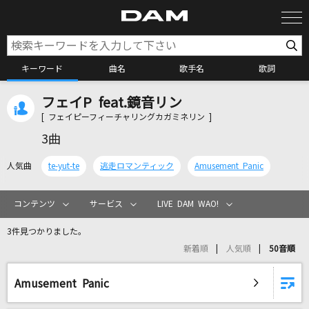
キーワード
曲名
歌手名
歌詞
フェイP feat.鏡音リン
カラオケ検索
[ フェイピーフィーチャリングカガミネリン ]
3曲
カラオケ店舗検索
人気曲
te-yut-te
逃走ロマンティック
Amusement Panic
カラオケリクエスト
コンテンツ
サービス
LIVE DAM WAO!
3件見つかりました。
全国りれき
新着順
人気順
50音順
リアルタイムで歌われている曲の一覧
Amusement Panic