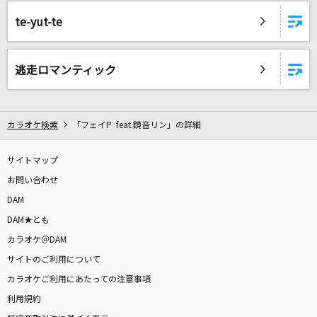
新宝島
te-yut-te
サカナクション
夏の影
逃走ロマンティック
Mrs. GREEN APPLE
チラチLOVE
カラオケ検索
「フェイP feat.鏡音リン」の詳細
M!LK
サイトマップ
カクテル
お問い合わせ
川野夏美
DAM
ケセラセラ
DAM★とも
Mrs. GREEN APPLE
カラオケ＠DAM
サイトのご利用について
if
カラオケご利用にあたっての注意事項
西野カナ
利用規約