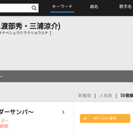
キーワード
曲名
歌手名
.V.渡部秀・三浦涼介)
タナベシュウミウラリョウスケ ]
新着順
人気順
50音
ダーサンバ～
MYリスト保存
イダー
主題歌