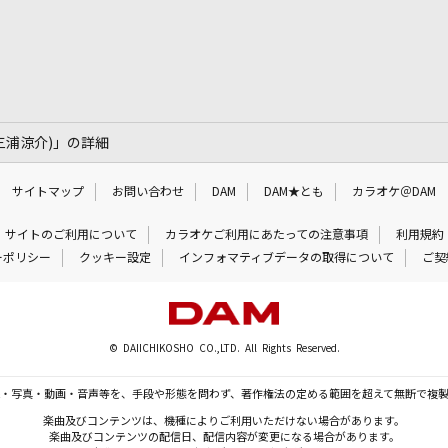
・三浦涼介)」の詳細
サイトマップ
お問い合わせ
DAM
DAM★とも
カラオケ＠DAM
サイトのご利用について
カラオケご利用にあたっての注意事項
利用規約
ーポリシー
クッキー設定
インフォマティブデータの取得について
ご契
© DAIICHIKOSHO CO.,LTD. All Rights Reserved.
・写真・動画・音声等を、手段や形態を問わず、著作権法の定める範囲を超えて無断で複
楽曲及びコンテンツは、機種によりご利用いただけない場合があります。
楽曲及びコンテンツの配信日、配信内容が変更になる場合があります。