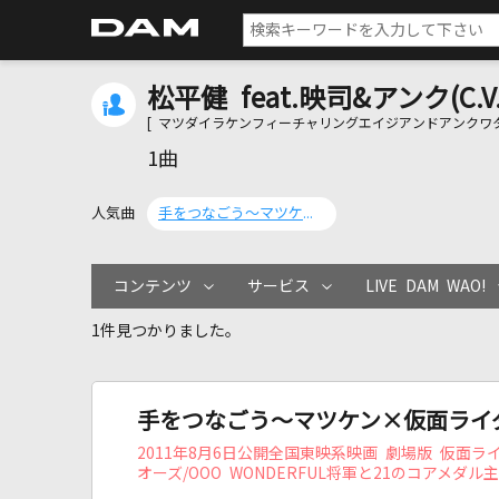
松平健 feat.映司&アンク(C
[ マツダイラケンフィーチャリングエイジアンドアンクワ
1曲
人気曲
手をつなごう～マツケン×仮面ライダーサンバ～
コンテンツ
サービス
LIVE DAM WAO!
1件見つかりました。
手をつなごう～マツケン×仮面ライ
2011年8月6日公開全国東映系映画 劇場版 仮面ラ
オーズ/OOO WONDERFUL将軍と21のコアメダル