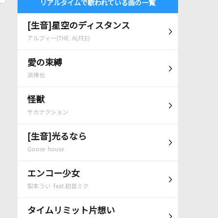
リアルタイムで歌われている曲の一覧
[生音]星空のディスタンス
アルフィー(THE ALFEE)
愛の束縛
浜博也
怪獣
サカナクション
[生音]光るなら
Goose house
エンコー少女
梨本うい feat.初音ミク
タイムリミット片想い