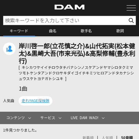
キーワード
曲名
歌手名
歌詞
岸川啓一郎(立花慎之介)&山代拓実(松本健
カラオケ検索
太)&黒崎大吾(市来光弘)&高梨修輔(豊永利
行)
[ キシカワケイイチロウタチバナシンノスケアンドヤマシロタクミマ
カラオケ店舗検索
ツモトケンタアンドクロサキダイゴイチキミツヒロアンドタカナシシ
ュウスケトヨナガトシユキ ]
1曲
カラオケリクエスト
人気曲
走れ!!AGE探検隊
全国りれき
コンテンツ
サービス
LIVE DAM WAO!
リアルタイムで歌われている曲の一覧
1件見つかりました。
新着順
人気順
50音順