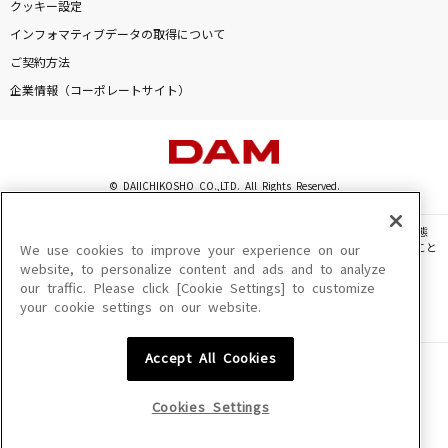
クッキー設定
[生音]サマータイムシンデレラ
インフォマティブデータの取得について
緑黄色社会
ご契約方法
[生音]迷宮ラブソング
企業情報（コーポレートサイト）
嵐(アラシ)
[生音]STARS
© DAIICHIKOSHO CO.,LTD. All Rights Reserved.
中島美嘉
このサイトに掲載されている一切の文章・画像・写真・動画・音声等を、手段や形態
[生音]クリスマスソング
を問わず、著作権法の定める範囲を超えて無断で複製、転載、ファイル化などすること
We use cookies to improve your experience on our
を禁じます。
website, to personalize content and ads and to analyze
back number
our traffic. Please click [Cookie Settings] to customize
楽曲及びコンテンツは、機種によりご利用いただけない場合があります。
your cookie settings on our website.
楽曲及びコンテンツの配信日、配信内容が変更になる場合があります。
もっと見る
楽曲によりMYリスト保存ができない場合があります。
Accept All Cookies
JASRAC許諾番号
DAMの新曲・ランキングなど
6602250213Y31015 6602250112Y38026 6602250240Y31015
カラオケ最新情報をチェック！
6602250241Y45122
Cookies Settings
NexTone許諾番号
ID000002945 ID000002947 ID000002937 ID000002938