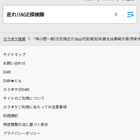
君が代
国歌
走れ!!AGE探検隊
[生音]LADY NAVIGATION
B'z
カラオケ検索
「岸川啓一郎(立花慎之介)&山代拓実(松本健太)&黒崎大吾(市来
[生音]糸
サイトマップ
中島みゆき
お問い合わせ
DAM
勿忘
DAM★とも
Awesome City Club
カラオケ＠DAM
[生音]星空のディスタンス
サイトのご利用について
アルフィー(THE ALFEE)
カラオケご利用にあたっての注意事項
利用規約
[生音]あー夏休み
特定商取引法に基づく表示
TUBE(チューブ)
プライバシーポリシー