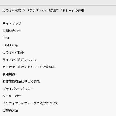
[生音]天体観測
BUMP OF CHICKEN
カラオケ検索
「アンティック-珈琲店-メドレー」の詳細
あなたのキスを数えましょう～You were mine
サイトマップ
～
お問い合わせ
小柳ゆき
DAM
DAM★とも
PRIDE(アニメバージョン)
カラオケ＠DAM
HIGH and MIGHTY COLOR
サイトのご利用について
[生音]愛なんて嘘は置いといて
カラオケご利用にあたっての注意事項
Laughing Hick
利用規約
特定商取引法に基づく表示
高嶺の花子さん
プライバシーポリシー
back number
クッキー設定
インフォマティブデータの取得について
イチバン星が駆ける空
ご契約方法
ナリタトップロード(CV.中村カンナ)、アドマイヤベガ(CV.咲々木瞳)、テ