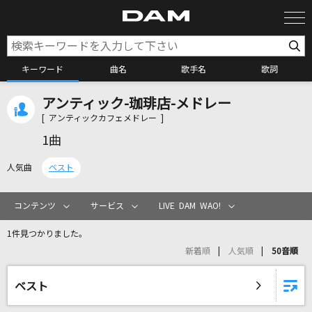
キーワード
曲名
歌手名
歌詞
アンティック-珈琲店-メドレー
カラオケ検索
[ アンティックカフェメドレー ]
1曲
カラオケ店舗検索
人気曲
ベスト
カラオケリクエスト
コンテンツ
サービス
LIVE DAM WAO!
1件見つかりました。
全国りれき
新着順
人気順
50音順
リアルタイムで歌われている曲の一覧
ベスト