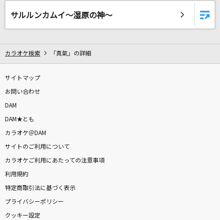
夏色
サルルンカムイ～湿原の神～
ゆず
愛とか恋とか
カラオケ検索
「真氣」の詳細
Novelbright
[生音]Glass
サイトマップ
河村隆一
お問い合わせ
DAM
花束
DAM★とも
back number
カラオケ＠DAM
サイトのご利用について
winter fall
カラオケご利用にあたっての注意事項
L'Arc-en-Ciel
利用規約
特定商取引法に基づく表示
ILLUSION
プライバシーポリシー
INVOICE
クッキー設定