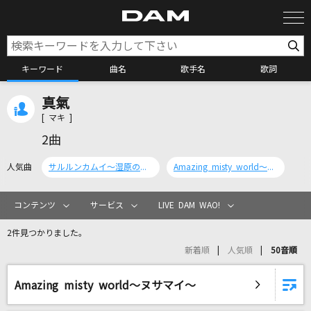
キーワード
曲名
歌手名
歌詞
真氣
カラオケ検索
[ マキ ]
2曲
カラオケ店舗検索
人気曲
サルルンカムイ～湿原の神～
Amazing misty world～ヌサマイ～
カラオケリクエスト
コンテンツ
サービス
LIVE DAM WAO!
2件見つかりました。
全国りれき
新着順
人気順
50音順
リアルタイムで歌われている曲の一覧
Amazing misty world～ヌサマイ～