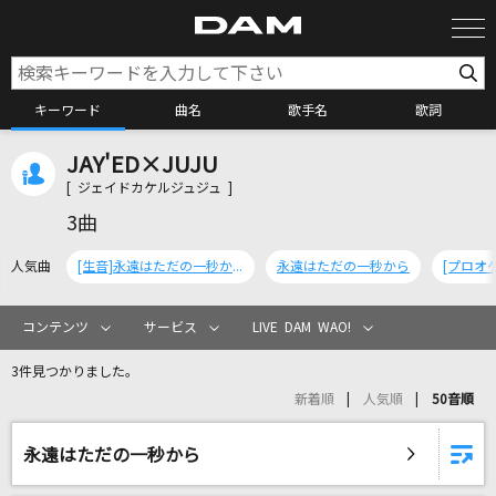
キーワード
曲名
歌手名
歌詞
JAY'ED×JUJU
カラオケ検索
[ ジェイドカケルジュジュ ]
3曲
カラオケ店舗検索
人気曲
[生音]永遠はただの一秒から
永遠はただの一秒から
カラオケリクエスト
コンテンツ
サービス
LIVE DAM WAO!
3件見つかりました。
全国りれき
新着順
人気順
50音順
リアルタイムで歌われている曲の一覧
永遠はただの一秒から