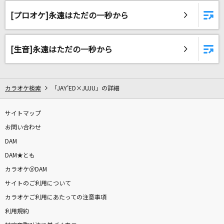
[生音]言って。
[プロオケ]永遠はただの一秒から
ヨルシカ
Heaven's falling down
[生音]永遠はただの一秒から
sana(sajou no hana)
[生音]星空のディスタンス(原曲キー)
カラオケ検索
「JAY'ED×JUJU」の詳細
アルフィー(THE ALFEE)
サイトマップ
キセキ
お問い合わせ
GReeeeN
DAM
&Z
DAM★とも
SawanoHiroyuki[nZk]:mizuki
カラオケ＠DAM
サイトのご利用について
[プロオケ]千の風になって
カラオケご利用にあたっての注意事項
秋川雅史
利用規約