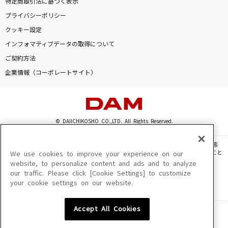
特定商取引法に基づく表示
蕾
プライバシーポリシー
コブクロ
クッキー設定
インフォマティブデータの取得について
[生音]KissHug
ご契約方法
aiko
企業情報（コーポレートサイト）
[生音]タッチ
岩崎良美
© DAIICHIKOSHO CO.,LTD. All Rights Reserved.
[生音]異邦人～シルクロードのテーマ～
久保田早紀
このサイトに掲載されている一切の文章・画像・写真・動画・音声等を、手段や形態
を問わず、著作権法の定める範囲を超えて無断で複製、転載、ファイル化などすること
We use cookies to improve your experience on our
もっと見る
を禁じます。
website, to personalize content and ads and to analyze
our traffic. Please click [Cookie Settings] to customize
楽曲及びコンテンツは、機種によりご利用いただけない場合があります。
your cookie settings on our website.
楽曲及びコンテンツの配信日、配信内容が変更になる場合があります。
DAMの新曲・ランキングなど
楽曲によりMYリスト保存ができない場合があります。
カラオケ最新情報をチェック！
Accept All Cookies
JASRAC許諾番号
6602250213Y31015 6602250112Y38026 6602250240Y31015
6602250241Y45122