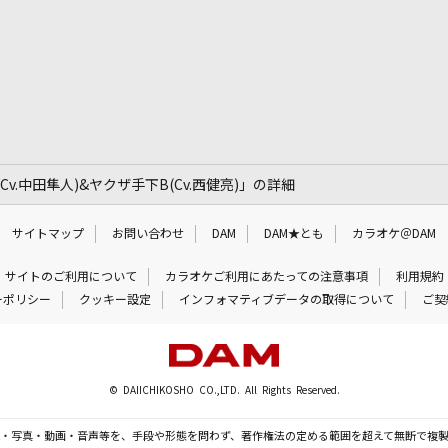
Cv.中田隼人)&ヤクザ手下B(Cv.西健亮)」の詳細
サイトマップ
お問い合わせ
DAM
DAM★とも
カラオケ＠DAM
サイトのご利用について
カラオケご利用にあたっての注意事項
利用規約
ーポリシー
クッキー設定
インフォマティブデータの取得について
ご契
© DAIICHIKOSHO CO.,LTD. All Rights Reserved.
・写真・動画・音声等を、手段や形態を問わず、著作権法の定める範囲を超えて無断で複