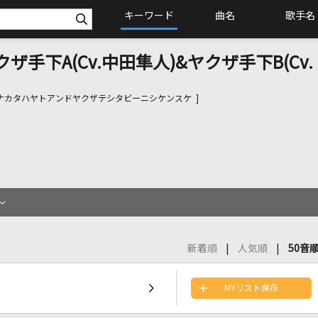
キーワード
曲名
歌手名
ザ手下A(Cv.中田隼人)&ヤクザ手下B(Cv.
ナカタハヤトアンドヤクザテシタビーニシケンスケ ]
新着順
人気順
50音
MYリスト保存