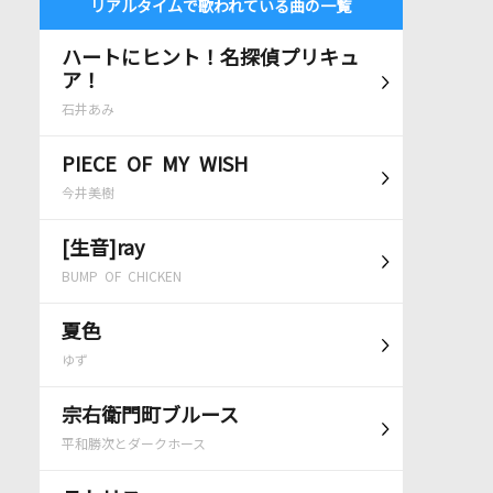
リアルタイムで歌われている曲の一覧
ハートにヒント！名探偵プリキュ
ア！
石井あみ
PIECE OF MY WISH
今井美樹
[生音]ray
BUMP OF CHICKEN
夏色
ゆず
宗右衛門町ブルース
平和勝次とダークホース