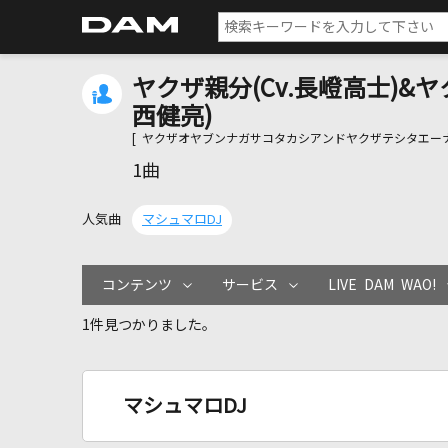
ヤクザ親分(Cv.長嶝高士)&ヤク
西健亮)
[ ヤクザオヤブンナガサコタカシアンドヤクザテシタエー
1曲
人気曲
マシュマロDJ
コンテンツ
サービス
LIVE DAM WAO!
1件見つかりました。
マシュマロDJ