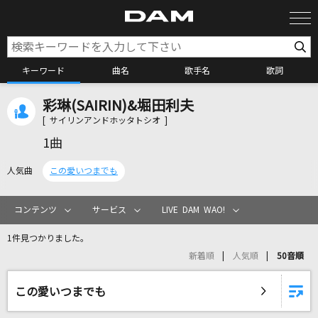
キーワード
曲名
歌手名
歌詞
彩琳(SAIRIN)&堀田利夫
カラオケ検索
[ サイリンアンドホッタトシオ ]
1曲
カラオケ店舗検索
人気曲
この愛いつまでも
カラオケリクエスト
コンテンツ
サービス
LIVE DAM WAO!
1件見つかりました。
全国りれき
新着順
人気順
50音順
リアルタイムで歌われている曲の一覧
この愛いつまでも