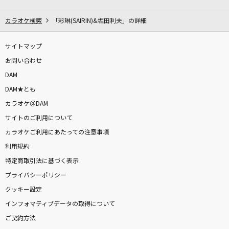
アンマー
かりゆし58
カラオケ検索
「彩琳(SAIRIN)&堀田利夫」の詳細
[生音]あなたがいることで
サイトマップ
Uru
お問い合わせ
DAM
[生音]完全感覚Dreamer
DAM★とも
ONE OK ROCK
カラオケ＠DAM
サイトのご利用について
エガオノキミヘ
カラオケご利用にあたっての注意事項
三森すずこ
利用規約
[生音]明日晴れるかな
特定商取引法に基づく表示
桑田佳祐
プライバシーポリシー
クッキー設定
[生音]カブトムシ
インフォマティブデータの取得について
aiko
ご契約方法