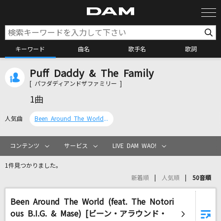
キーワード
曲名
歌手名
歌詞
Puff Daddy & The Family
カラオケ検索
[ パフダディアンドザファミリー ]
1曲
カラオケ店舗検索
人気曲
Been Around The World (feat. The Notorious B.I.G. & Mase) [ビーン・アラウンド・ザ・ワールド]
カラオケリクエスト
コンテンツ
サービス
LIVE DAM WAO!
1件見つかりました。
全国りれき
新着順
人気順
50音順
Been Around The World (feat. The Notori
リアルタイムで歌われている曲の一覧
ous B.I.G. & Mase) [ビーン・アラウンド・