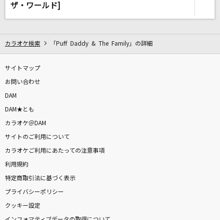
インフルエンサー
ザ・ワールド]
乃木坂46
シャルル
カラオケ検索
「Puff Daddy & The Family」の詳細
バルーン
サイトマップ
[生音]証
お問い合わせ
flumpool
DAM
DAM★とも
[生音]きっと どこかで
カラオケ＠DAM
TUBE(チューブ)
サイトのご利用について
カラオケご利用にあたっての注意事項
タカラモノ～この声がなくなるまで～
利用規約
ナオト・インティライミ
特定商取引法に基づく表示
サクラウサギ
プライバシーポリシー
川崎鷹也
クッキー設定
インフォマティブデータの取得について