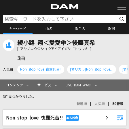
キーワード
曲名
歌手名
歌詞
綾小路 翔＜愛愛傘＞後藤真希
カラオケ検索
[ アヤノコウジショウアイアイガサゴトウマキ ]
3曲
カラオケ店舗検索
人気曲
Non stop love 夜露死苦!!
[オリカラ]Non stop love 夜露死苦!!(with 綾小路 翔バージョン)
カラオケリクエスト
コンテンツ
サービス
LIVE DAM WAO!
3件見つかりました。
全国りれき
新着順
人気順
50音順
Non stop love 夜露死苦!!
リアルタイムで歌われている曲の一覧