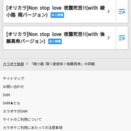
Monster
[オリカラ]Non stop love 夜露死苦!!(with 綾
嵐(アラシ)
小路 翔バージョン)
君の為のキミノウタ
川崎鷹也
[オリカラ]Non stop love 夜露死苦!!(with 後
藤真希バージョン)
恋音と雨空
AAA(トリプル・エー)
カラオケ検索
「綾小路 翔＜愛愛傘＞後藤真希」の詳細
月に吠える
ヨルシカ
サイトマップ
お問い合わせ
[生音]演歌兄弟
DAM
北島三郎・鳥羽一郎
DAM★とも
カラオケ＠DAM
袖のキルト
サイトのご利用について
ずっと真夜中でいいのに。
カラオケご利用にあたっての注意事項