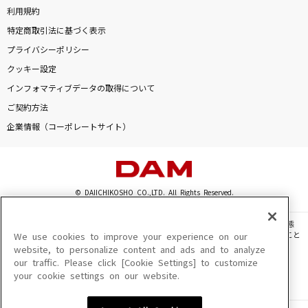
一角獣
利用規約
てにをは feat.flower
特定商取引法に基づく表示
プライバシーポリシー
[生音]晴る
クッキー設定
ヨルシカ
インフォマティブデータの取得について
ご契約方法
[生音]ハルノヒ
企業情報（コーポレートサイト）
あいみょん
ホリデイ
BUMP OF CHICKEN
© DAIICHIKOSHO CO.,LTD. All Rights Reserved.
もっと見る
このサイトに掲載されている一切の文章・画像・写真・動画・音声等を、手段や形態
を問わず、著作権法の定める範囲を超えて無断で複製、転載、ファイル化などすること
We use cookies to improve your experience on our
を禁じます。
website, to personalize content and ads and to analyze
DAMの新曲・ランキングなど
our traffic. Please click [Cookie Settings] to customize
楽曲及びコンテンツは、機種によりご利用いただけない場合があります。
カラオケ最新情報をチェック！
your cookie settings on our website.
楽曲及びコンテンツの配信日、配信内容が変更になる場合があります。
楽曲によりMYリスト保存ができない場合があります。