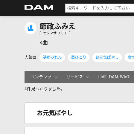
節政ふみえ
[ セツマサフミエ ]
4曲
人気曲
望郷みれん
酒ひとり
お元気ばやし
女
コンテンツ
サービス
LIVE DAM WAO!
4件見つかりました。
お元気ばやし