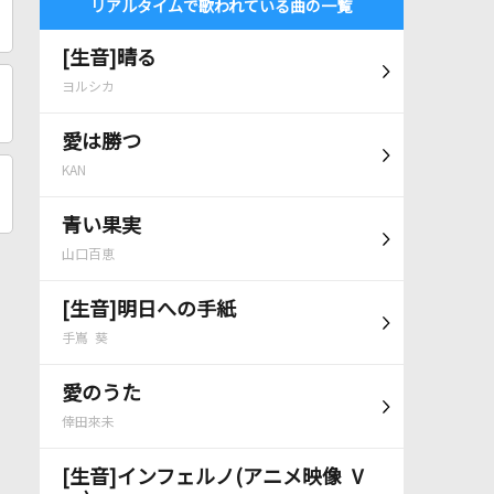
リアルタイムで歌われている曲の一覧
[生音]晴る
ヨルシカ
愛は勝つ
KAN
青い果実
山口百恵
[生音]明日への手紙
手嶌 葵
愛のうた
倖田來未
[生音]インフェルノ(アニメ映像 V