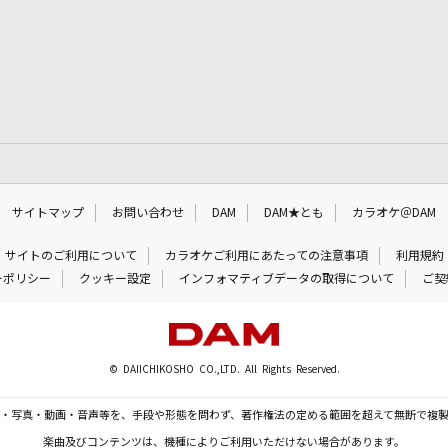
サイトマップ
お問い合わせ
DAM
DAM★とも
カラオケ＠DAM
サイトのご利用について
カラオケご利用にあたっての注意事項
利用規約
ーポリシー
クッキー設定
インフォマティブデータの取得について
ご契
© DAIICHIKOSHO CO.,LTD. All Rights Reserved.
・写真・動画・音声等を、手段や形態を問わず、著作権法の定める範囲を超えて無断で複
楽曲及びコンテンツは、機種によりご利用いただけない場合があります。