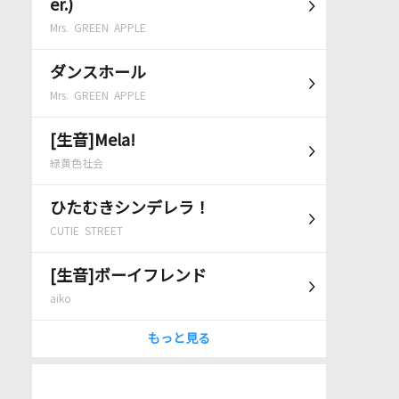
er.)
Mrs. GREEN APPLE
ダンスホール
Mrs. GREEN APPLE
[生音]Mela!
緑黄色社会
ひたむきシンデレラ！
CUTIE STREET
[生音]ボーイフレンド
aiko
もっと見る