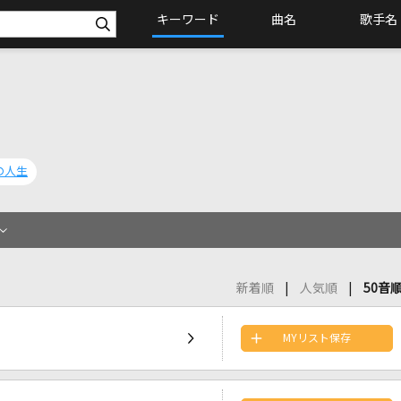
キーワード
曲名
歌手名
の人生
新着順
人気順
50音
MYリスト保存