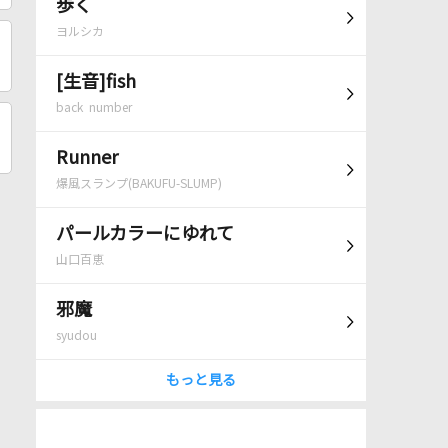
歩く
ヨルシカ
[生音]fish
back number
Runner
爆風スランプ(BAKUFU-SLUMP)
パールカラーにゆれて
山口百恵
邪魔
syudou
もっと見る