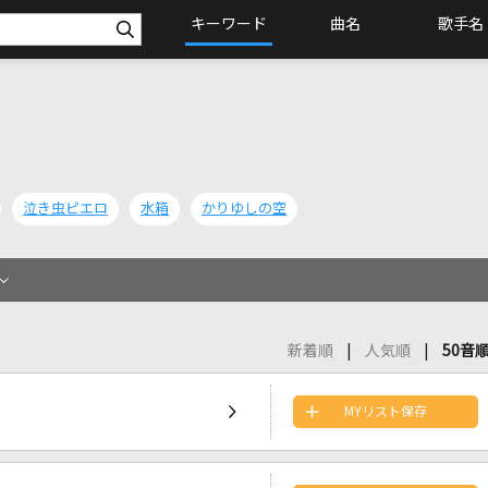
キーワード
曲名
歌手名
泣き虫ピエロ
水箱
かりゆしの空
新着順
人気順
50音
MYリスト保存