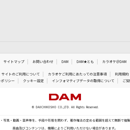
サイトマップ
お問い合わせ
DAM
DAM★とも
カラオケ＠DAM
サイトのご利用について
カラオケご利用にあたっての注意事項
利用規約
ーポリシー
クッキー設定
インフォマティブデータの取得について
ご契
© DAIICHIKOSHO CO.,LTD. All Rights Reserved.
・写真・動画・音声等を、手段や形態を問わず、著作権法の定める範囲を超えて無断で複
楽曲及びコンテンツは、機種によりご利用いただけない場合があります。