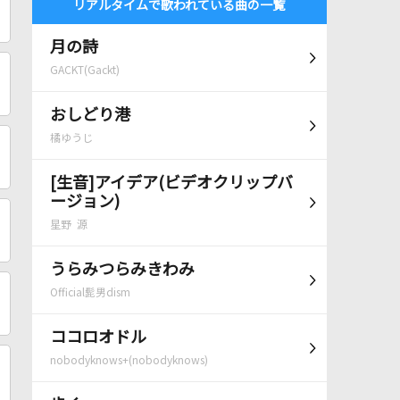
リアルタイムで歌われている曲の一覧
月の詩
GACKT(Gackt)
おしどり港
橘ゆうじ
[生音]アイデア(ビデオクリップバ
ージョン)
星野 源
うらみつらみきわみ
Official髭男dism
ココロオドル
nobodyknows+(nobodyknows)