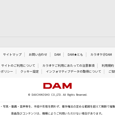
サイトマップ
お問い合わせ
DAM
DAM★とも
カラオケ＠DAM
サイトのご利用について
カラオケご利用にあたっての注意事項
利用規約
ーポリシー
クッキー設定
インフォマティブデータの取得について
ご契
© DAIICHIKOSHO CO.,LTD. All Rights Reserved.
・写真・動画・音声等を、手段や形態を問わず、著作権法の定める範囲を超えて無断で複
楽曲及びコンテンツは、機種によりご利用いただけない場合があります。