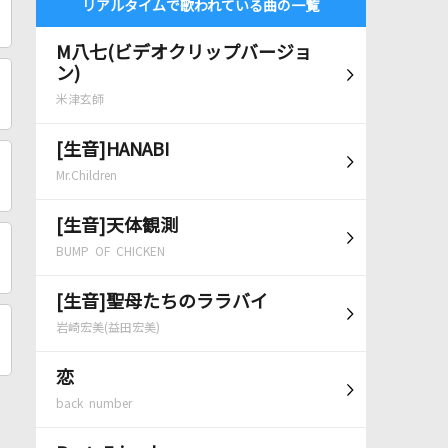
リアルタイムで歌われている曲の一覧
M八七(ビデオクリップバージョ
ン)
米津玄師
[生音]HANABI
Mr.Children
[生音]天体観測
BUMP OF CHICKEN
[生音]聖母たちのララバイ
岩崎宏美(益田宏美)
恋
back number