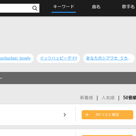
キーワード
曲名
歌手名
uchuchuri lovely
イッツハッピーデイ!!
あなたのシアワセ うちのシアワセ
新着順
人気順
50音
MYリスト保存