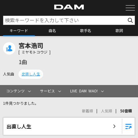
キーワード
曲名
歌手名
歌詞
宮本浩司
カラオケ検索
[ ミヤモトコウジ ]
1曲
カラオケ店舗検索
人気曲
出直し人生
カラオケリクエスト
コンテンツ
サービス
LIVE DAM WAO!
1件見つかりました。
全国りれき
新着順
人気順
50音順
リアルタイムで歌われている曲の一覧
出直し人生