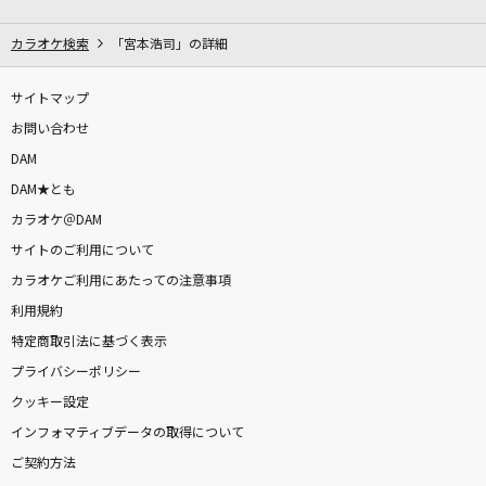
[生音]青と夏
Mrs. GREEN APPLE
カラオケ検索
「宮本浩司」の詳細
[生音]長い夜
サイトマップ
松山千春
お問い合わせ
DAM
夜明けと蛍
DAM★とも
Ado
カラオケ＠DAM
サイトのご利用について
宇宙に行ったライオン
カラオケご利用にあたっての注意事項
SUPER EIGHT
利用規約
IRIS OUT
特定商取引法に基づく表示
米津玄師
プライバシーポリシー
クッキー設定
[良音]月光花
インフォマティブデータの取得について
Janne Da Arc
ご契約方法