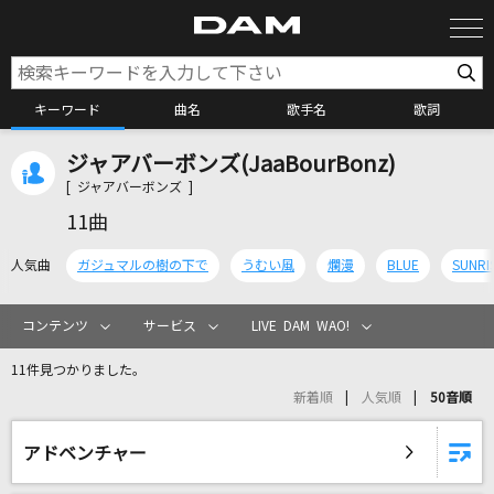
キーワード
曲名
歌手名
歌詞
ジャアバーボンズ(JaaBourBonz)
カラオケ検索
[ ジャアバーボンズ ]
11曲
カラオケ店舗検索
人気曲
ガジュマルの樹の下で
うむい風
爛漫
BLUE
SUNRI
カラオケリクエスト
コンテンツ
サービス
LIVE DAM WAO!
11件見つかりました。
全国りれき
新着順
人気順
50音順
リアルタイムで歌われている曲の一覧
アドベンチャー