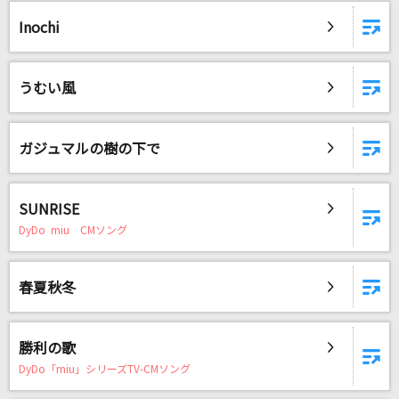
ダーリン
Inochi
Mrs. GREEN APPLE
[生音]サライ
うむい風
加山雄三・谷村新司
チートデイ(ビデオクリップバージョン)
ガジュマルの樹の下で
乃木坂46
迷い道
SUNRISE
DyDo miu CMソング
渡辺真知子
Danger Danger
春夏秋冬
FZMZ feat. icy
unravel
勝利の歌
TK from 凛として時雨
DyDo「miu」シリーズTV-CMソング