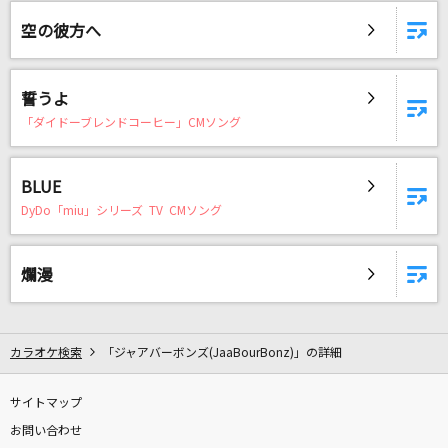
ray 超かぐや姫！Version
空の彼方へ
かぐや(cv.夏吉ゆうこ)、月見ヤチヨ(cv.早見沙織)
Justiφ's
誓うよ
ISSA
「ダイドーブレンドコーヒー」CMソング
[生音]水平線
BLUE
back number
DyDo「miu」シリーズ TV CMソング
[生音]夢をかなえてドラえもん(ドラえもんアニ
メバージョン)
爛漫
mao
もっと見る
カラオケ検索
「ジャアバーボンズ(JaaBourBonz)」の詳細
DAMの新曲・ランキングなど
サイトマップ
カラオケ最新情報をチェック！
お問い合わせ