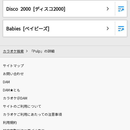
[生音]ボクノート
Disco 2000 [ディスコ2000]
スキマスイッチ
愛をこめて花束を
Babies [ベイビーズ]
Superfly
なんでもないよ、
カラオケ検索
「Pulp」の詳細
マカロニえんぴつ
サイトマップ
[生音]HOT LIMIT
お問い合わせ
T.M.Revolution
DAM
骨
DAM★とも
SIX LOUNGE
カラオケ＠DAM
サイトのご利用について
きゃわぽっぴんどぅー
カラオケご利用にあたっての注意事項
iLiFE!
利用規約