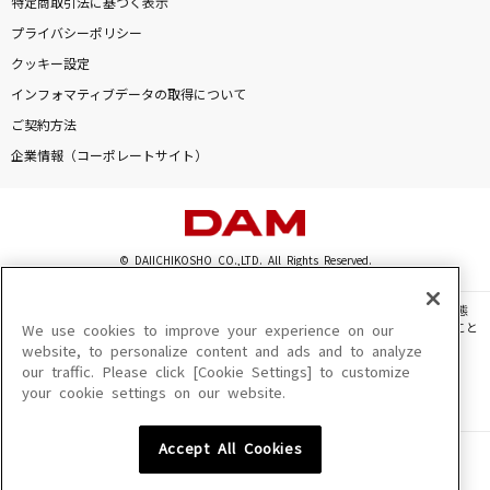
特定商取引法に基づく表示
ワインの匂い
プライバシーポリシー
オフコース
クッキー設定
インフォマティブデータの取得について
ロメオ
ご契約方法
浦島坂田船
企業情報（コーポレートサイト）
タイムマシン
優里
© DAIICHIKOSHO CO.,LTD. All Rights Reserved.
幾億光年
Omoinotake
このサイトに掲載されている一切の文章・画像・写真・動画・音声等を、手段や形態
を問わず、著作権法の定める範囲を超えて無断で複製、転載、ファイル化などすること
We use cookies to improve your experience on our
もっと見る
を禁じます。
website, to personalize content and ads and to analyze
our traffic. Please click [Cookie Settings] to customize
楽曲及びコンテンツは、機種によりご利用いただけない場合があります。
your cookie settings on our website.
楽曲及びコンテンツの配信日、配信内容が変更になる場合があります。
DAMの新曲・ランキングなど
楽曲によりMYリスト保存ができない場合があります。
カラオケ最新情報をチェック！
Accept All Cookies
JASRAC許諾番号
6602250213Y31015 6602250112Y38026 6602250240Y31015
6602250241Y45122