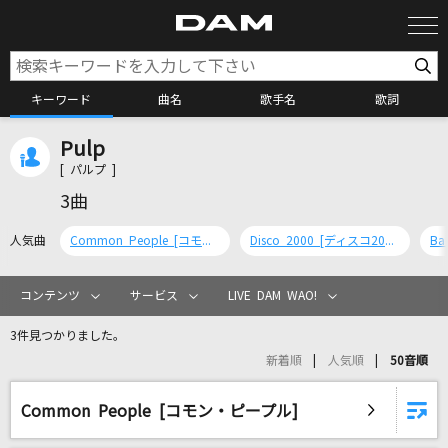
キーワード
曲名
歌手名
歌詞
Pulp
カラオケ検索
[ パルプ ]
3曲
カラオケ店舗検索
人気曲
Common People [コモン・ピープル]
Disco 2000 [ディスコ2000]
Ba
カラオケリクエスト
コンテンツ
サービス
LIVE DAM WAO!
3件見つかりました。
全国りれき
新着順
人気順
50音順
リアルタイムで歌われている曲の一覧
Common People [コモン・ピープル]