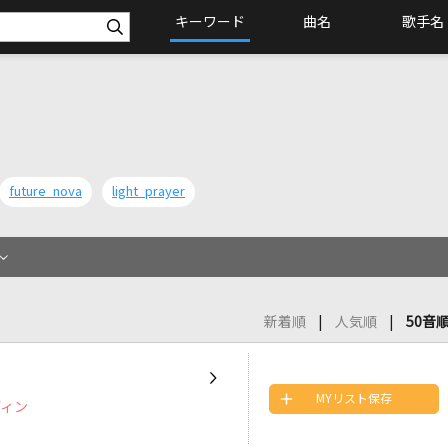
キーワード
曲名
歌手名
future nova
light prayer
新着順
人気順
50音
MYリスト保存
ディン