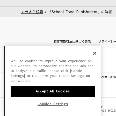
カラオケ検索
「School Food Punishment」の詳細
特定商取引法に基づく表示
プライバシ
We use cookies to improve your experience on
our website, to personalize content and ads and
to analyze our traffic. Please click [Cookie
Settings] to customize your cookie settings on
このサイトに掲載されている一切の文章・画像
our website.
Accept All Cookies
Cookies Settings
JASRAC許諾番号
6602250213Y31015 66022