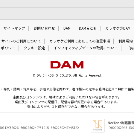
サイトマップ
お問い合わせ
DAM
DAM★とも
カラオケ＠DAM
サイトのご利用について
カラオケご利用にあたっての注意事項
利用規約
ーポリシー
クッキー設定
インフォマティブデータの取得について
ご契
© DAIICHIKOSHO CO.,LTD. All Rights Reserved.
・写真・動画・音声等を、手段や形態を問わず、著作権法の定める範囲を超えて無断で複
楽曲及びコンテンツは、機種によりご利用いただけない場合があります。
楽曲及びコンテンツの配信日、配信内容が変更になる場合があります。
楽曲によりMYリスト保存ができない場合があります。
NexTone許諾番
50112Y38026 6602250240Y31015 6602250241Y45122
ID000002945 ID