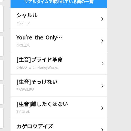
リアルタイムで歌われている曲の一覧
シャルル
バルーン
You're the Only…
小野正利
[生音]プライド革命
CHiCO with HoneyWorks
[生音]そっけない
RADWIMPS
[生音]離したくはない
T-BOLAN
カゲロウデイズ