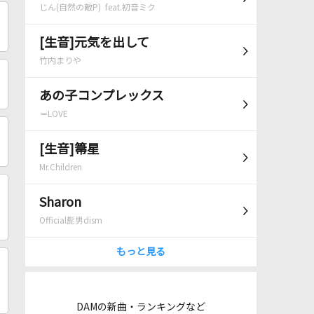
じん(自然の敵P) feat.初音ミク
[生音]元気を出して
竹内まりや
あの子コンプレックス
＝LOVE
[生音]箒星
Mr.Children
Sharon
Official髭男dism
もっと見る
DAMの新曲・ランキングなど