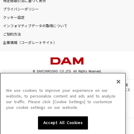
特定商取引法に基づく表示
[生音]翔
プライバシーポリシー
ゆず
クッキー設定
インフォマティブデータの取得について
[生音]手をつなごう
ご契約方法
絢香
企業情報（コーポレートサイト）
I LOVE...
Official髭男dism
© DAIICHIKOSHO CO.,LTD. All Rights Reserved.
TEST ME(【推しの子】アニメバージョン)
ちゃんみな
このサイトに掲載されている一切の文章・画像・写真・動画・音声等を、手段や形態
を問わず、著作権法の定める範囲を超えて無断で複製、転載、ファイル化などすること
We use cookies to improve your experience on our
もっと見る
を禁じます。
website, to personalize content and ads and to analyze
our traffic. Please click [Cookie Settings] to customize
楽曲及びコンテンツは、機種によりご利用いただけない場合があります。
your cookie settings on our website.
楽曲及びコンテンツの配信日、配信内容が変更になる場合があります。
DAMの新曲・ランキングなど
楽曲によりMYリスト保存ができない場合があります。
カラオケ最新情報をチェック！
Accept All Cookies
JASRAC許諾番号
6602250213Y31015 6602250112Y38026 6602250240Y31015
6602250241Y45122