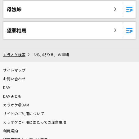
ゾクゾク
母娘峠
ファントムシータ
[生音]ロビンソン
望郷相馬
スピッツ
勘冴えて悔しいわ
カラオケ検索
「桜小路りえ」の詳細
ずっと真夜中でいいのに。
サイトマップ
夢見が丘
お問い合わせ
B'z
DAM
カブトムシ
DAM★とも
aiko
カラオケ＠DAM
サイトのご利用について
[生音]桜
カラオケご利用にあたっての注意事項
コブクロ
利用規約