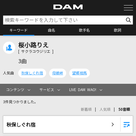
キーワード
曲名
歌手名
歌詞
桜小路りえ
カラオケ検索
[ サクラコウジリエ ]
3曲
カラオケ店舗検索
人気曲
秋保しぐれ宿
母娘峠
望郷相馬
カラオケリクエスト
コンテンツ
サービス
LIVE DAM WAO!
3件見つかりました。
全国りれき
新着順
人気順
50音順
リアルタイムで歌われている曲の一覧
秋保しぐれ宿