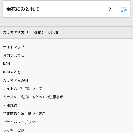
翼をください
余花にみとれて
桜高軽音部[平沢唯・秋山澪・田井中律・琴吹紬(CV:豊崎愛生、日笠陽
子、佐藤聡美、寿美菜子)]
想像以上
カラオケ検索
「keeno」の詳細
PRODUCE 101 JAPAN THE GIRLS
サイトマップ
B-Side Blues
お問い合わせ
Official髭男dism
DAM
DAM★とも
secret base～君がくれたもの～(10 years after
Ver.)
カラオケ＠DAM
本間芽衣子(茅野愛衣)、安城鳴子(戸松遥)、鶴見知利子(早見沙織)
サイトのご利用について
カラオケご利用にあたっての注意事項
夜明けと蛍
利用規約
Ado
特定商取引法に基づく表示
プライバシーポリシー
赤い糸
クッキー設定