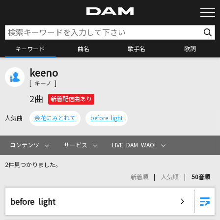
キーワード
曲名
歌手名
歌詞
keeno
カラオケ検索
[ キーノ ]
2曲
新着配信曲あり
カラオケ店舗検索
人気曲
余花にみとれて
before light
カラオケリクエスト
コンテンツ
サービス
LIVE DAM WAO!
2件見つかりました。
全国りれき
新着順
人気順
50音順
リアルタイムで歌われている曲の一覧
before light