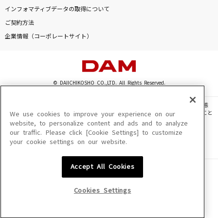
コブクロ
インフォマティブデータの取得について
ご契約方法
Never Grow Up
企業情報（コーポレートサイト）
ちゃんみな
[生音]Love so sweet
嵐(アラシ)
© DAIICHIKOSHO CO.,LTD. All Rights Reserved.
怪獣
このサイトに掲載されている一切の文章・画像・写真・動画・音声等を、手段や形態
サカナクション
を問わず、著作権法の定める範囲を超えて無断で複製、転載、ファイル化などすること
We use cookies to improve your experience on our
を禁じます。
website, to personalize content and ads and to analyze
our traffic. Please click [Cookie Settings] to customize
楽曲及びコンテンツは、機種によりご利用いただけない場合があります。
田園
your cookie settings on our website.
楽曲及びコンテンツの配信日、配信内容が変更になる場合があります。
玉置浩二
楽曲によりMYリスト保存ができない場合があります。
Accept All Cookies
JASRAC許諾番号
もっと見る
6602250213Y31015 6602250112Y38026 6602250240Y31015
6602250241Y45122
Cookies Settings
DAMの新曲・ランキングなど
NexTone許諾番号
カラオケ最新情報をチェック！
ID000002945 ID000002947 ID000002937 ID000002938