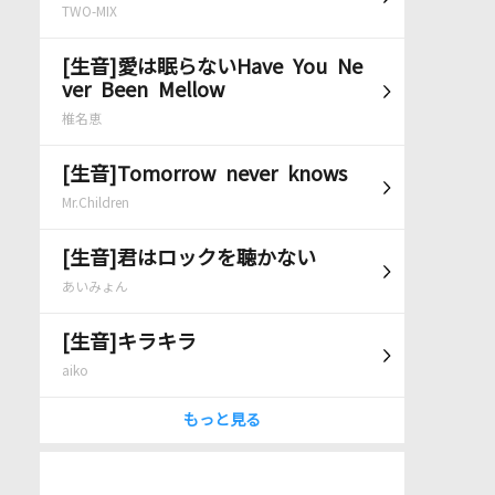
TWO-MIX
[生音]愛は眠らないHave You Ne
ver Been Mellow
椎名恵
[生音]Tomorrow never knows
Mr.Children
[生音]君はロックを聴かない
あいみょん
[生音]キラキラ
aiko
もっと見る