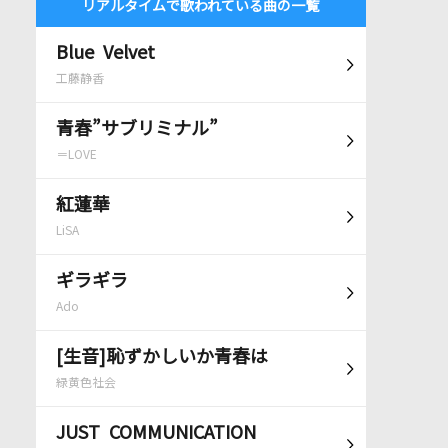
リアルタイムで歌われている曲の一覧
Blue Velvet
工藤静香
青春”サブリミナル”
＝LOVE
紅蓮華
LiSA
ギラギラ
Ado
[生音]恥ずかしいか青春は
緑黄色社会
JUST COMMUNICATION