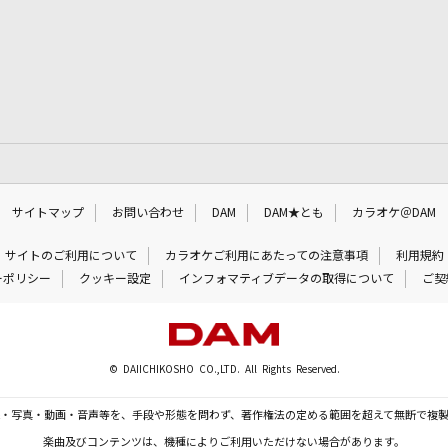
サイトマップ
お問い合わせ
DAM
DAM★とも
カラオケ＠DAM
サイトのご利用について
カラオケご利用にあたっての注意事項
利用規約
ーポリシー
クッキー設定
インフォマティブデータの取得について
ご契
© DAIICHIKOSHO CO.,LTD. All Rights Reserved.
・写真・動画・音声等を、手段や形態を問わず、著作権法の定める範囲を超えて無断で複
楽曲及びコンテンツは、機種によりご利用いただけない場合があります。