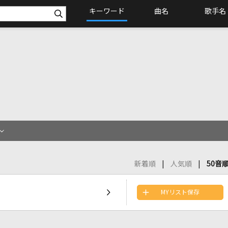
キーワード
曲名
歌手名
新着順
人気順
50音
MYリスト保存