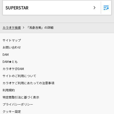
Sledgehammer
SUPERSTAR
シクフォニ
[生音]未来予想図Ⅱ
カラオケ検索
「浅倉杏美」の詳細
DREAMS COME TRUE
[生音]恋人ごっこ
サイトマップ
マカロニえんぴつ
お問い合わせ
DAM
瞳をとじて
DAM★とも
平井堅
カラオケ＠DAM
サイトのご利用について
Bunny Girl
カラオケご利用にあたっての注意事項
AKASAKI
利用規約
特定商取引法に基づく表示
春～spring～
プライバシーポリシー
Hysteric Blue
クッキー設定