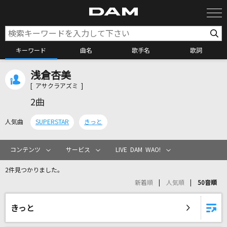
キーワード
曲名
歌手名
歌詞
浅倉杏美
カラオケ検索
[ アサクラアズミ ]
2曲
カラオケ店舗検索
人気曲
SUPERSTAR
きっと
カラオケリクエスト
コンテンツ
サービス
LIVE DAM WAO!
2件見つかりました。
全国りれき
新着順
人気順
50音順
リアルタイムで歌われている曲の一覧
きっと