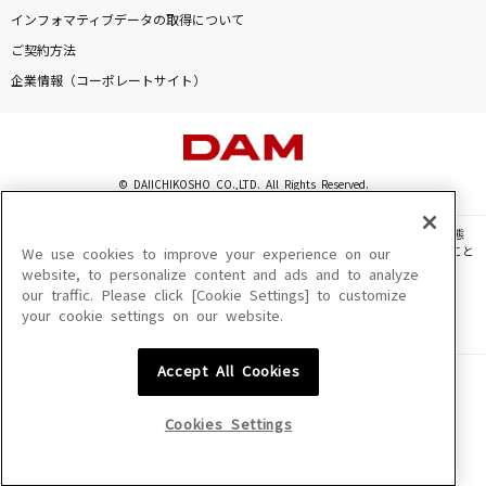
黒髪海峡
インフォマティブデータの取得について
藤崎詩乃
ご契約方法
企業情報（コーポレートサイト）
[生音]CHE.R.RY
YUI
ゆびきりレイン
© DAIICHIKOSHO CO.,LTD. All Rights Reserved.
カラフルピーチ
このサイトに掲載されている一切の文章・画像・写真・動画・音声等を、手段や形態
を問わず、著作権法の定める範囲を超えて無断で複製、転載、ファイル化などすること
We use cookies to improve your experience on our
ギラギラ
を禁じます。
website, to personalize content and ads and to analyze
Ado
our traffic. Please click [Cookie Settings] to customize
楽曲及びコンテンツは、機種によりご利用いただけない場合があります。
your cookie settings on our website.
楽曲及びコンテンツの配信日、配信内容が変更になる場合があります。
楽曲によりMYリスト保存ができない場合があります。
もっと見る
Accept All Cookies
JASRAC許諾番号
6602250213Y31015 6602250112Y38026 6602250240Y31015
DAMの新曲・ランキングなど
6602250241Y45122
カラオケ最新情報をチェック！
Cookies Settings
NexTone許諾番号
ID000002945 ID000002947 ID000002937 ID000002938