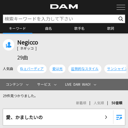
キーワード
曲名
歌手名
歌詞
Negicco
カラオケ検索
[ ネギッコ ]
29曲
カラオケ店舗検索
人気曲
ねぇバーディア
愛は光
圧倒的なスタイル
サンシャイン
カラオケリクエスト
コンテンツ
サービス
LIVE DAM WAO!
29件見つかりました。
全国りれき
新着順
人気順
50音順
リアルタイムで歌われている曲の一覧
愛、かましたいの