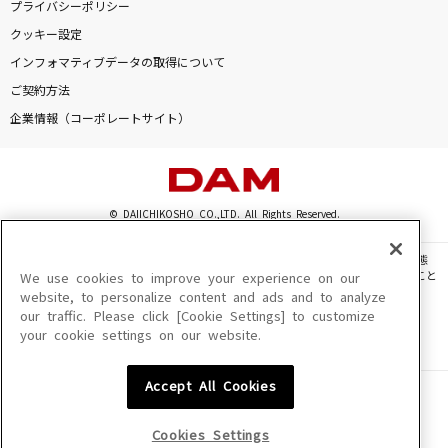
プライバシーポリシー
クッキー設定
インフォマティブデータの取得について
ご契約方法
企業情報（コーポレートサイト）
© DAIICHIKOSHO CO.,LTD. All Rights Reserved.
このサイトに掲載されている一切の文章・画像・写真・動画・音声等を、手段や形態
を問わず、著作権法の定める範囲を超えて無断で複製、転載、ファイル化などすること
We use cookies to improve your experience on our
を禁じます。
website, to personalize content and ads and to analyze
our traffic. Please click [Cookie Settings] to customize
楽曲及びコンテンツは、機種によりご利用いただけない場合があります。
your cookie settings on our website.
楽曲及びコンテンツの配信日、配信内容が変更になる場合があります。
楽曲によりMYリスト保存ができない場合があります。
Accept All Cookies
JASRAC許諾番号
6602250213Y31015 6602250112Y38026 6602250240Y31015
6602250241Y45122
Cookies Settings