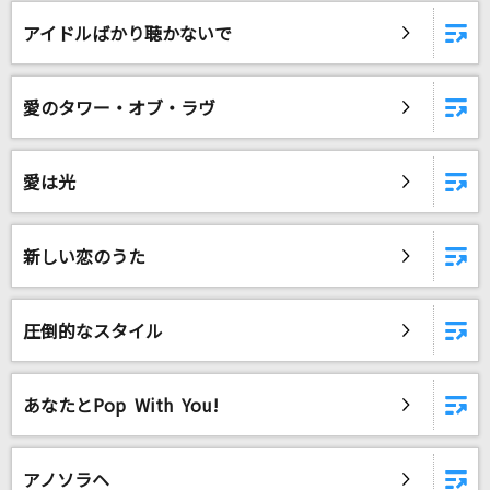
[生音]春泥棒
アイドルばかり聴かないで
ヨルシカ
涙目爆発音
愛のタワー・オブ・ラヴ
ワルキューレ
ESCAPE
愛は光
MOON CHILD(Moon Child)
ウィーアー!
新しい恋のうた
きただにひろし
圧倒的なスタイル
TV版 ジューキーズこうじちゅう!
横山だいすけ・三谷たくみ(おかあさんといっしょ)
あなたとPop With You!
風になる
つじあやの
アノソラヘ