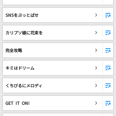
[生音]again
YUI
SNSをぶっとばせ
モザイクロール
DECO*27
カリプソ娘に花束を
lulu.
完全攻略
Mrs. GREEN APPLE
[生音]岬めぐり
キミはドリーム
ウィークエンド
もっと見る
くちびるにメロディ
DAMの新曲・ランキングなど
カラオケ最新情報をチェック！
GET IT ON!