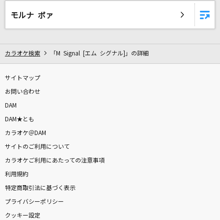
[生音]天城越え
モルナ ボァ
石川さゆり
[生音]高嶺の花子さん
カラオケ検索
「M Signal [エム シグナル]」の詳細
back number
シースルー ジャンキー
サイトマップ
鹿谷樹(CV:中澤まさとも)
お問い合わせ
DAM
White Love
DAM★とも
SPEED
カラオケ＠DAM
サイトのご利用について
暁の車
カラオケご利用にあたっての注意事項
FictionJunction featuring YUUKA
利用規約
特定商取引法に基づく表示
赤裸裸
プライバシーポリシー
Reol
クッキー設定