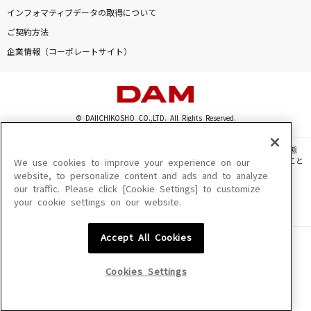
[生音]Everything
インフォマティブデータの取得について
Misia
ご契約方法
企業情報（コーポレートサイト）
MEMORIA
藍井エイル
[生音]エロティカ・セブン EROTICA SEVEN
© DAIICHIKOSHO CO.,LTD. All Rights Reserved.
サザンオールスターズ
このサイトに掲載されている一切の文章・画像・写真・動画・音声等を、手段や形態
を問わず、著作権法の定める範囲を超えて無断で複製、転載、ファイル化などすること
We use cookies to improve your experience on our
さよーならまたいつか！(ビデオクリップバージ
を禁じます。
website, to personalize content and ads and to analyze
ョン)
our traffic. Please click [Cookie Settings] to customize
楽曲及びコンテンツは、機種によりご利用いただけない場合があります。
米津玄師
your cookie settings on our website.
楽曲及びコンテンツの配信日、配信内容が変更になる場合があります。
楽曲によりMYリスト保存ができない場合があります。
もっと見る
Accept All Cookies
JASRAC許諾番号
6602250213Y31015 6602250112Y38026 6602250240Y31015
6602250241Y45122
Cookies Settings
DAMの新曲・ランキングなど
カラオケ最新情報をチェック！
NexTone許諾番号
ID000002945 ID000002947 ID000002937 ID000002938