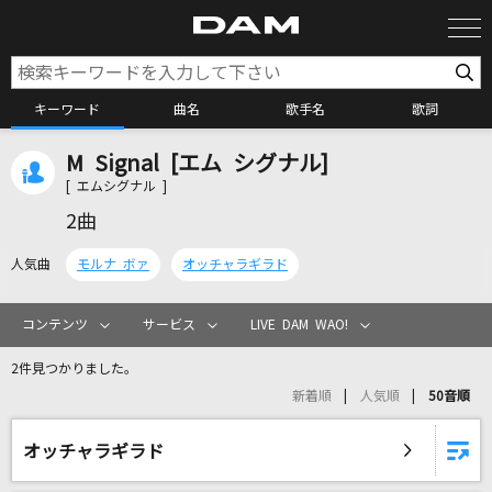
キーワード
曲名
歌手名
歌詞
M Signal [エム シグナル]
カラオケ検索
[ エムシグナル ]
2曲
カラオケ店舗検索
人気曲
モルナ ボァ
オッチャラギラド
カラオケリクエスト
コンテンツ
サービス
LIVE DAM WAO!
2件見つかりました。
全国りれき
新着順
人気順
50音順
リアルタイムで歌われている曲の一覧
オッチャラギラド