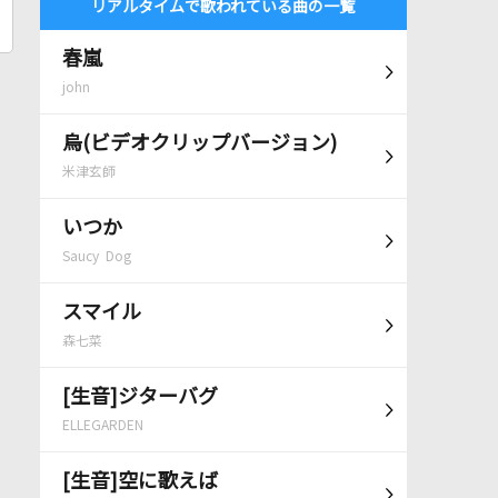
リアルタイムで歌われている曲の一覧
春嵐
john
烏(ビデオクリップバージョン)
米津玄師
いつか
Saucy Dog
スマイル
森七菜
[生音]ジターバグ
ELLEGARDEN
[生音]空に歌えば