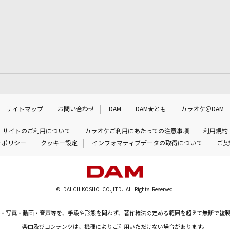
サイトマップ
お問い合わせ
DAM
DAM★とも
カラオケ＠DAM
サイトのご利用について
カラオケご利用にあたっての注意事項
利用規約
ーポリシー
クッキー設定
インフォマティブデータの取得について
ご契
© DAIICHIKOSHO CO.,LTD. All Rights Reserved.
・写真・動画・音声等を、手段や形態を問わず、著作権法の定める範囲を超えて無断で複
楽曲及びコンテンツは、機種によりご利用いただけない場合があります。