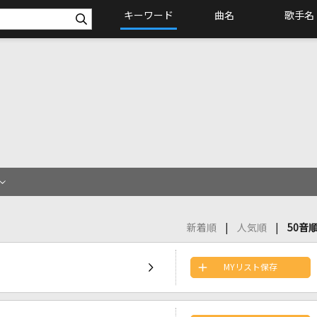
キーワード
曲名
歌手名
新着順
人気順
50音
MYリスト保存