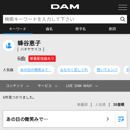
キーワード
曲名
歌手名
歌詞
蜂谷恵子
カラオケ検索
[ ハチヤケイコ ]
6曲
新着配信曲あり
カラオケ店舗検索
人気曲
あの日の微笑みで…
みちのく恋しぐれ
想いでルンバ
港
カラオケリクエスト
コンテンツ
サービス
LIVE DAM WAO!
6件見つかりました。
全国りれき
新着順
人気順
50音順
リアルタイムで歌われている曲の一覧
あの日の微笑みで…