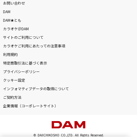
お問い合わせ
Meteor-ミーティア-
DAM
T.M.Revolution
DAM★とも
カラオケ＠DAM
[オリカラ]最愛
サイトのご利用について
福山雅治
カラオケご利用にあたっての注意事項
利用規約
[生音]水平線
特定商取引法に基づく表示
back number
プライバシーポリシー
Soranji
クッキー設定
インフォマティブデータの取得について
Mrs. GREEN APPLE
ご契約方法
もっと見る
企業情報（コーポレートサイト）
DAMの新曲・ランキングなど
カラオケ最新情報をチェック！
© DAIICHIKOSHO CO.,LTD. All Rights Reserved.