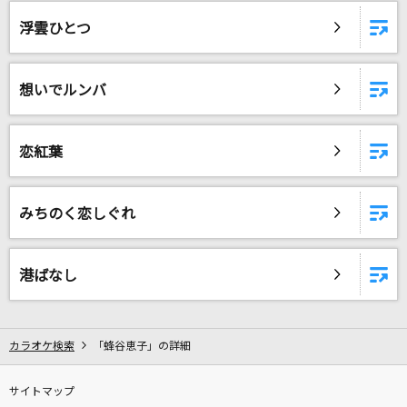
[生音]長い髪
浮雲ひとつ
FOMARE
[生音]鳥の詩(Animelo Summer Live 2016 刻-
想いでルンバ
TOKI-Ver.)
Lia
恋紅葉
トムとジェリー
梅木マリ
みちのく恋しぐれ
GIRI GIRI -アニメ映像 ver.-
鈴木雅之 feat. すぅ
港ばなし
[生音]私はピアノ
高田みづえ
カラオケ検索
「蜂谷恵子」の詳細
[生音]プルシアンブルーの肖像
サイトマップ
安全地帯