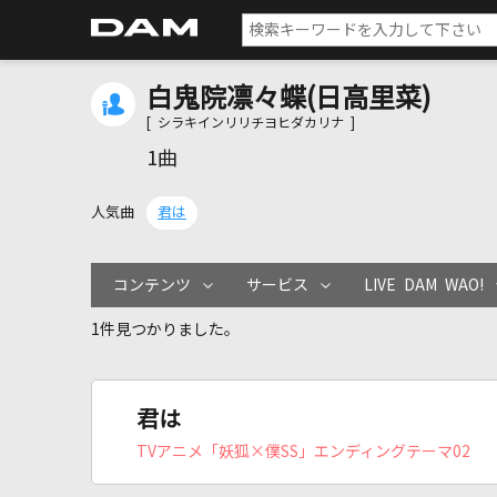
白鬼院凛々蝶(日高里菜)
[ シラキインリリチヨヒダカリナ ]
1曲
人気曲
君は
コンテンツ
サービス
LIVE DAM WAO!
1件見つかりました。
君は
TVアニメ「妖狐×僕SS」エンディングテーマ02