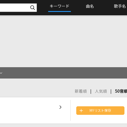
キーワード
曲名
歌手名
新着順
人気順
50音
MYリスト保存