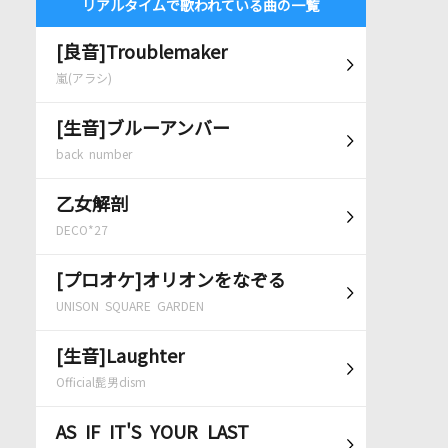
リアルタイムで歌われている曲の一覧
[良音]Troublemaker
嵐(アラシ)
[生音]ブルーアンバー
back number
乙女解剖
DECO*27
[プロオケ]オリオンをなぞる
UNISON SQUARE GARDEN
[生音]Laughter
Official髭男dism
AS IF IT'S YOUR LAST