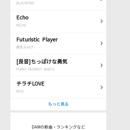
BLACKPINK
Echo
NELKE
Futuristic Player
橋本みゆき
[良音]ちっぽけな勇気
FUNKY MONKEY BABYS
チラチLOVE
M!LK
もっと見る
DAMの新曲・ランキングなど