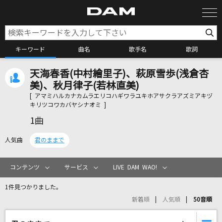
キーワード
曲名
歌手名
歌詞
天海春香(中村繪里子)、萩原雪歩(浅倉杏
カラオケ検索
美)、秋月律子(若林直美)
[ アマミハルカナカムラエリコハギワラユキホアサクラアズミアキヅ
キリツコワカバヤシナオミ ]
カラオケ店舗検索
1曲
人気曲
君のままで
カラオケリクエスト
コンテンツ
サービス
LIVE DAM WAO!
全国りれき
1件見つかりました。
新着順
人気順
50音順
リアルタイムで歌われている曲の一覧