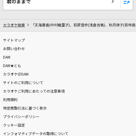
君のままで
眠り姫
SEKAI NO OWARI(世界の終わり)
好きすぎて滅！
カラオケ検索
「天海春香(中村繪里子)、萩原雪歩(浅倉杏美)、秋月律子(若林直
M!LK
サイトマップ
TATTOO
お問い合わせ
Official髭男dism
DAM
DAM★とも
46億年LOVE
カラオケ＠DAM
アンジュルム
サイトのご利用について
カラオケご利用にあたっての注意事項
透明
利用規約
Novelbright
特定商取引法に基づく表示
プライバシーポリシー
明日への手紙
クッキー設定
クリス・ハート
インフォマティブデータの取得について