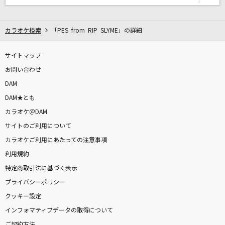
Song for…
清水翔太
カラオケ検索
「PES from RIP SLYME」の詳細
価値あるもの
乃木坂46
サイトマップ
お問い合わせ
Blooming Days
DAM
加賀美茉莉
DAM★とも
カラオケ＠DAM
ゲット・アップ・ルーシー
サイトのご利用について
THEE MICHELLE GUN ELEPHANT
カラオケご利用にあたっての注意事項
利用規約
[生音]世界が終るまでは…
特定商取引法に基づく表示
WANDS
プライバシーポリシー
[名演]月のしずく 「名演ピアノ 美野 春樹」
クッキー設定
RUI
インフォマティブデータの取得について
ご契約方法