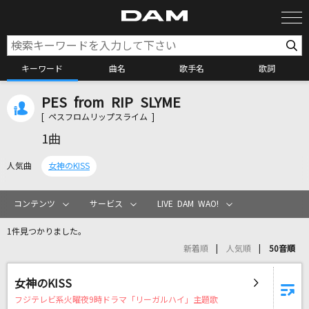
キーワード
曲名
歌手名
歌詞
PES from RIP SLYME
カラオケ検索
[ ペスフロムリップスライム ]
1曲
カラオケ店舗検索
人気曲
女神のKISS
カラオケリクエスト
コンテンツ
サービス
LIVE DAM WAO!
1件見つかりました。
全国りれき
新着順
人気順
50音順
リアルタイムで歌われている曲の一覧
女神のKISS
フジテレビ系火曜夜9時ドラマ「リーガルハイ」主題歌