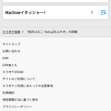
[生音]HOT LIMIT
T.M.Revolution
Machineイタッシャー!
あなたに恋をしてみました
chay
カラオケ検索
「桃井はるこ feat.山形ユキオ」の詳細
ODDS&ENDS
サイトマップ
ryo(supercell) feat.初音ミク
お問い合わせ
[生音]女の荒波
DAM
キム・ヨンジャ
DAM★とも
カラオケ＠DAM
ファタール
サイトのご利用について
GEMN
カラオケご利用にあたっての注意事項
利用規約
[生音]綾
特定商取引法に基づく表示
My Hair is Bad
プライバシーポリシー