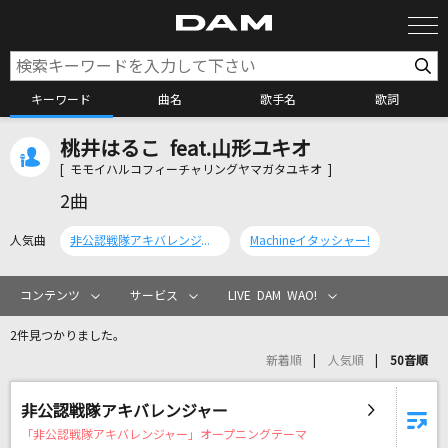
キーワード
曲名
歌手名
歌詞
桃井はるこ feat.山形ユキオ
カラオケ検索
[ モモイハルコフィーチャリングヤマガタユキオ ]
2曲
カラオケ店舗検索
人気曲
非公認戦隊アキバレンジャー
Machineイタッシャー!
カラオケリクエスト
コンテンツ
サービス
LIVE DAM WAO!
2件見つかりました。
全国りれき
新着順
人気順
50音順
リアルタイムで歌われている曲の一覧
非公認戦隊アキバレンジャー
「非公認戦隊アキバレンジャー」オープニングテーマ