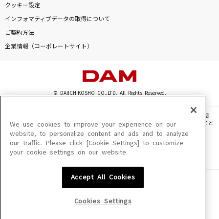
クッキー設定
痛いの痛いの飛んでいけ
インフォマティブデータの取得について
TOOBOE
ご契約方法
シャッター
企業情報（コーポレートサイト）
優里
ストーカーの唄～3丁目、貴方の家～
© DAIICHIKOSHO CO.,LTD. All Rights Reserved.
阿部真央
このサイトに掲載されている一切の文章・画像・写真・動画・音声等を、手段や形態
ハレンチ
を問わず、著作権法の定める範囲を超えて無断で複製、転載、ファイル化などすること
We use cookies to improve your experience on our
を禁じます。
ちゃんみな
website, to personalize content and ads and to analyze
our traffic. Please click [Cookie Settings] to customize
楽曲及びコンテンツは、機種によりご利用いただけない場合があります。
your cookie settings on our website.
楽曲及びコンテンツの配信日、配信内容が変更になる場合があります。
もっと見る
楽曲によりMYリスト保存ができない場合があります。
Accept All Cookies
JASRAC許諾番号
DAMの新曲・ランキングなど
6602250213Y31015 6602250112Y38026 6602250240Y31015
カラオケ最新情報をチェック！
6602250241Y45122
Cookies Settings
NexTone許諾番号
ID000002945 ID000002947 ID000002937 ID000002938