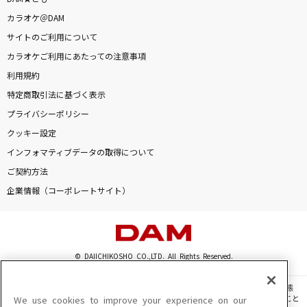
We are
カラオケ＠DAM
ONE OK ROCK
サイトのご利用について
カラオケご利用にあたっての注意事項
僕のかわい子ちゃん
利用規約
MON7A
特定商取引法に基づく表示
[プロオケ]I LOVE YOU
プライバシーポリシー
尾崎豊
クッキー設定
インフォマティブデータの取得について
ambivalent world
ご契約方法
神原駿河(沢城みゆき)
企業情報（コーポレートサイト）
もっと見る
DAMの新曲・ランキングなど
© DAIICHIKOSHO CO.,LTD. All Rights Reserved.
カラオケ最新情報をチェック！
このサイトに掲載されている一切の文章・画像・写真・動画・音声等を、手段や形態
を問わず、著作権法の定める範囲を超えて無断で複製、転載、ファイル化などすること
We use cookies to improve your experience on our