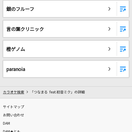
会いたくて 会いたくて
銀のフルーフ
西野カナ
アサガオの散る頃に
言の葉クリニック
ツユ
[良音]旅立ち
橙ゲノム
FUNKY MONKEY BABYS
栄光の架橋
paranoia
ゆず
忘れてください
カラオケ検索
「つなまる feat.初音ミク」の詳細
ヨルシカ
サイトマップ
英雄
お問い合わせ
doa
DAM
DAM★とも