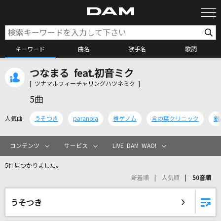
キーワード
曲名
歌手名
歌詞
つなまる feat.初音ミク
カラオケ検索
[ ツナマルフィーチャリングハツネミク ]
5曲
カラオケ店舗検索
人気曲
うそつき
paranoia
橙ゲノム
言の葉クリニック
銀
カラオケリクエスト
コンテンツ
サービス
LIVE DAM WAO!
5件見つかりました。
全国りれき
新着順
人気順
50音順
リアルタイムで歌われている曲の一覧
うそつき