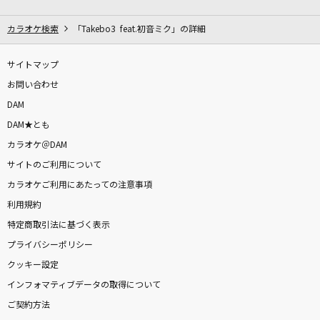
コトノハ
M!LK
カラオケ検索
「Takebo3 feat.初音ミク」の詳細
CAN YOU CELEBRATE?
サイトマップ
安室奈美恵
お問い合わせ
DAM
[生音]カラカラ
DAM★とも
結束バンド
カラオケ＠DAM
サイトのご利用について
星街の駅で
カラオケご利用にあたっての注意事項
tuki.
利用規約
[生音]ガリレオは恋をする
特定商取引法に基づく表示
優里
プライバシーポリシー
クッキー設定
恋は渾沌の隷也
インフォマティブデータの取得について
後ろから這いより隊G
ご契約方法