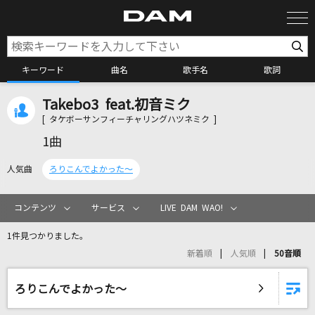
キーワード
曲名
歌手名
歌詞
Takebo3 feat.初音ミク
カラオケ検索
[ タケボーサンフィーチャリングハツネミク ]
1曲
カラオケ店舗検索
人気曲
ろりこんでよかった～
カラオケリクエスト
コンテンツ
サービス
LIVE DAM WAO!
1件見つかりました。
全国りれき
新着順
人気順
50音順
リアルタイムで歌われている曲の一覧
ろりこんでよかった～