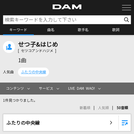
キーワード
曲名
歌手名
歌詞
せつ子&はじめ
カラオケ検索
[ セツコアンドハジメ ]
1曲
カラオケ店舗検索
人気曲
ふたりの中央線
カラオケリクエスト
コンテンツ
サービス
LIVE DAM WAO!
1件見つかりました。
全国りれき
新着順
人気順
50音順
リアルタイムで歌われている曲の一覧
ふたりの中央線