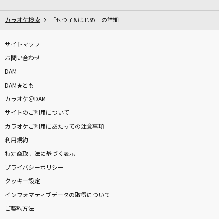
栄光の架橋
ゆず
カラオケ検索
「せつ子&はじめ」の詳細
錠剤 (「チェンソーマン」TV Size)
サイトマップ
TOOBOE
お問い合わせ
DAM
[生音]涙そうそう
DAM★とも
夏川りみ
カラオケ＠DAM
サイトのご利用について
Sleep Walking Orchestra(ビデオクリップバー
ジョン)
カラオケご利用にあたっての注意事項
BUMP OF CHICKEN
利用規約
特定商取引法に基づく表示
[生音]夢花火
プライバシーポリシー
Novelbright
クッキー設定
インフォマティブデータの取得について
[生音]さよならエレジー
ご契約方法
菅田将暉