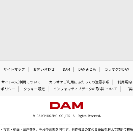
サイトマップ
お問い合わせ
DAM
DAM★とも
カラオケ＠DAM
サイトのご利用について
カラオケご利用にあたっての注意事項
利用規約
ーポリシー
クッキー設定
インフォマティブデータの取得について
ご契
© DAIICHIKOSHO CO.,LTD. All Rights Reserved.
・写真・動画・音声等を、手段や形態を問わず、著作権法の定める範囲を超えて無断で複