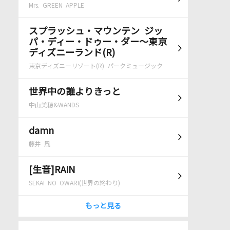
Mrs. GREEN APPLE
スプラッシュ・マウンテン ジッ
パ・ディー・ドゥー・ダー～東京
ディズニーランド(R)
東京ディズニーリゾート(R) パークミュージック
世界中の誰よりきっと
中山美穂&WANDS
damn
藤井 風
[生音]RAIN
SEKAI NO OWARI(世界の終わり)
もっと見る