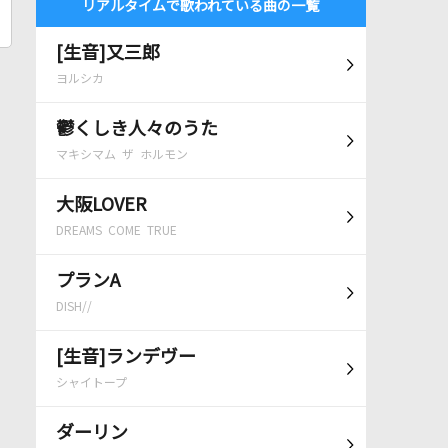
リアルタイムで歌われている曲の一覧
[生音]又三郎
ヨルシカ
鬱くしき人々のうた
マキシマム ザ ホルモン
大阪LOVER
DREAMS COME TRUE
プランA
DISH//
[生音]ランデヴー
シャイトープ
ダーリン