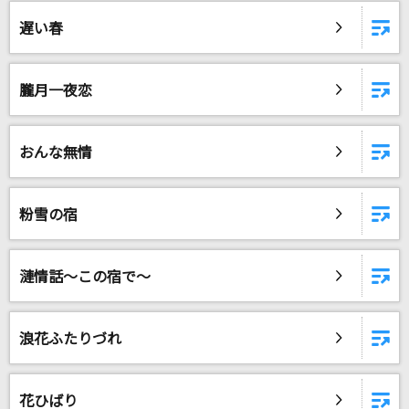
望郷夜風
遅い春
杜このみ
secret base～君がくれたもの～(10 years after
朧月一夜恋
Ver.)
本間芽衣子(茅野愛衣)、安城鳴子(戸松遥)、鶴見知利子(早見沙織)
おんな無情
Happiness
シェネル
粉雪の宿
プロポーズ
なとり
漣情話～この宿で～
青春アミーゴ
修二と彰
浪花ふたりづれ
BEYOND THE TIME
TM NETWORK(TMN)
花ひばり