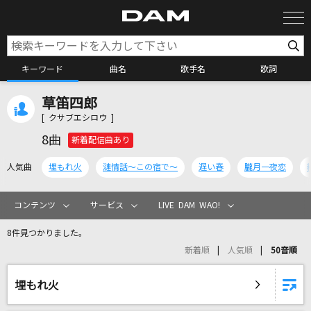
キーワード
曲名
歌手名
歌詞
草笛四郎
カラオケ検索
[ クサブエシロウ ]
8曲
新着配信曲あり
カラオケ店舗検索
人気曲
埋もれ火
漣情話～この宿で～
遅い春
朧月一夜恋
カラオケリクエスト
コンテンツ
サービス
LIVE DAM WAO!
8件見つかりました。
全国りれき
新着順
人気順
50音順
リアルタイムで歌われている曲の一覧
埋もれ火