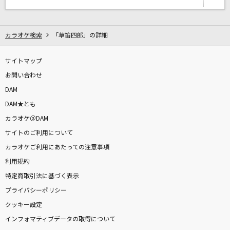
魂のルフラン
高橋洋子
カラオケ検索
「草笛四郎」の詳細
Treasure!
サイトマップ
TRIGGER
お問い合わせ
DAM
[プロオケ]千の風になって
DAM★とも
秋川雅史
カラオケ＠DAM
サイトのご利用について
ANTENNA
カラオケご利用にあたっての注意事項
Mrs. GREEN APPLE
利用規約
もっと見る
特定商取引法に基づく表示
プライバシーポリシー
DAMの新曲・ランキングなど
クッキー設定
カラオケ最新情報をチェック！
インフォマティブデータの取得について