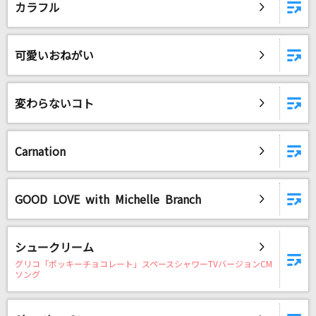
カラフル
日常
Official髭男dism
可愛いおねがい
ギラギラ
Ado
変わらないコト
[生音]ピースサイン
米津玄師
Carnation
Starting Now ～新しい私へ
清水美依紗
GOOD LOVE with Michelle Branch
もっと見る
シュークリーム
DAMの新曲・ランキングなど
グリコ「ポッキーチョコレート」スペースシャワーTVバージョンCM
ソング
カラオケ最新情報をチェック！