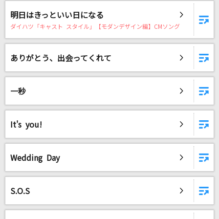
[生音]あなたに
明日はきっといい日になる
MONGOL800
ダイハツ「キャスト スタイル」【モダンデザイン編】CMソング
I'm a mess
MY FIRST STORY
ありがとう、出会ってくれて
ホール・ニュー・ワールド(新しい世界)
一秒
石井一孝・麻生かほ里
[生音]女の荒波
It's you!
キム・ヨンジャ
ブルーダイアリー
Wedding Day
ヒサメ
チョコレートメランコリー
S.O.S
≠ME