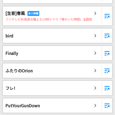
[生音]春風
フジテレビ系毎週水曜よる10時ドラマ『僕のいた時間』主題歌
bird
Finally
ふたりのOrion
フレ!
PutYourGunDown