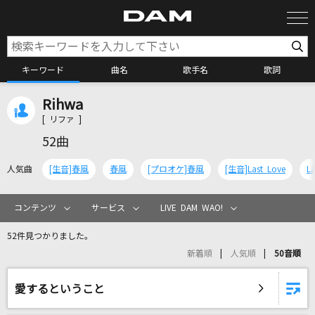
キーワード
曲名
歌手名
歌詞
Rihwa
カラオケ検索
[ リファ ]
52曲
カラオケ店舗検索
人気曲
[生音]春風
春風
[プロオケ]春風
[生音]Last Love
La
カラオケリクエスト
コンテンツ
サービス
LIVE DAM WAO!
52件見つかりました。
全国りれき
新着順
人気順
50音順
リアルタイムで歌われている曲の一覧
愛するということ