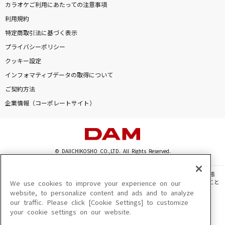
カラオケご利用にあたっての注意事項
利用規約
特定商取引法に基づく表示
プライバシーポリシー
クッキー設定
インフォマティブデータの取得について
ご契約方法
企業情報（コーポレートサイト）
© DAIICHIKOSHO CO.,LTD. All Rights Reserved.
このサイトに掲載されている一切の文章・画像・写真・動画・音声等を、手段や形態
を問わず、著作権法の定める範囲を超えて無断で複製、転載、ファイル化などすること
We use cookies to improve your experience on our
を禁じます。
website, to personalize content and ads and to analyze
our traffic. Please click [Cookie Settings] to customize
楽曲及びコンテンツは、機種によりご利用いただけない場合があります。
your cookie settings on our website.
楽曲及びコンテンツの配信日、配信内容が変更になる場合があります。
楽曲によりMYリスト保存ができない場合があります。