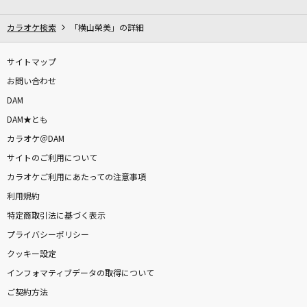
未完成讃歌
しゃいと feat.初音ミク
カラオケ検索
「横山榮美」の詳細
ウィッシュ～この願い～(From『ウィッシュ』/
サイトマップ
日本語版)
お問い合わせ
生田絵梨花
DAM
DAM★とも
怪獣の花唄
カラオケ＠DAM
Vaundy
サイトのご利用について
ロンサム・シーズン
カラオケご利用にあたっての注意事項
岡田有希子
利用規約
特定商取引法に基づく表示
夜の踊り子
プライバシーポリシー
サカナクション
クッキー設定
インフォマティブデータの取得について
Wired Life
ご契約方法
黒木メイサ