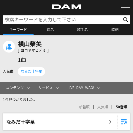
キーワード
曲名
歌手名
歌詞
横山榮美
カラオケ検索
[ ヨコヤマヒデミ ]
1曲
カラオケ店舗検索
人気曲
なみだ十字星
カラオケリクエスト
コンテンツ
サービス
LIVE DAM WAO!
1件見つかりました。
全国りれき
新着順
人気順
50音順
リアルタイムで歌われている曲の一覧
なみだ十字星