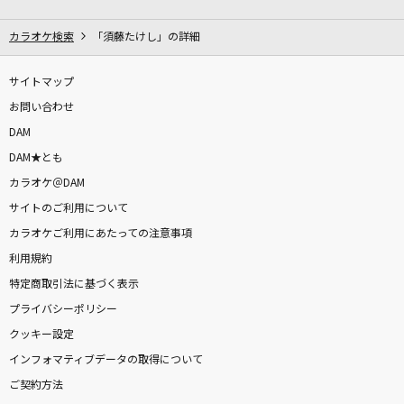
[生音]地上の星
中島みゆき
カラオケ検索
「須藤たけし」の詳細
START DASH SENSATION
サイトマップ
AIKATSU☆STARS!
お問い合わせ
DAM
つながリーヨ(アニメバージョン)
DAM★とも
T-Pistonz+KMC
カラオケ＠DAM
サイトのご利用について
世界の秘密
カラオケご利用にあたっての注意事項
Vaundy
利用規約
S.O.S
特定商取引法に基づく表示
TRUE
プライバシーポリシー
クッキー設定
[生音]I LOVE YOU
インフォマティブデータの取得について
尾崎豊
ご契約方法