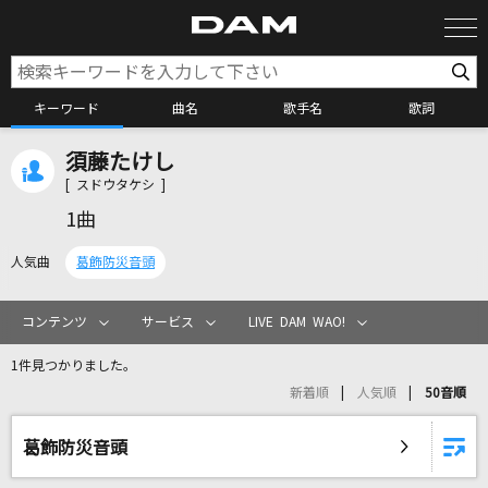
キーワード
曲名
歌手名
歌詞
須藤たけし
カラオケ検索
[ スドウタケシ ]
1曲
カラオケ店舗検索
人気曲
葛飾防災音頭
カラオケリクエスト
コンテンツ
サービス
LIVE DAM WAO!
1件見つかりました。
全国りれき
新着順
人気順
50音順
リアルタイムで歌われている曲の一覧
葛飾防災音頭