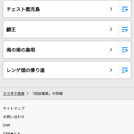
[生音]綾
チェスト鹿児島
My Hair is Bad
[生音]ちりぬるを
鰤王
市川由紀乃
[生音]水平線
南の南の島唄
back number
[生音]紋白蝶 feat. 石原慎也 (Saucy Dog)
レンゲ畑の帰り道
東京スカパラダイスオーケストラ
[生音]恋
カラオケ検索
「前田瑠美」の詳細
back number
サイトマップ
楓
お問い合わせ
スピッツ
DAM
DAM★とも