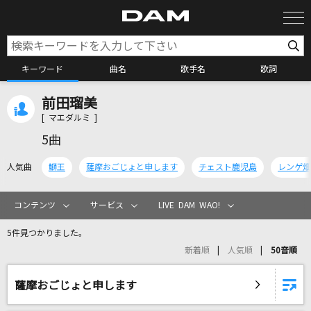
キーワード
曲名
歌手名
歌詞
前田瑠美
カラオケ検索
[ マエダルミ ]
5曲
カラオケ店舗検索
人気曲
鰤王
薩摩おごじょと申します
チェスト鹿児島
レンゲ畑
カラオケリクエスト
コンテンツ
サービス
LIVE DAM WAO!
5件見つかりました。
全国りれき
新着順
人気順
50音順
リアルタイムで歌われている曲の一覧
薩摩おごじょと申します