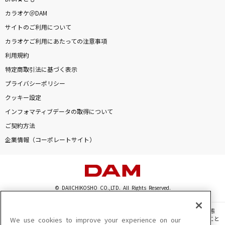
[生音]OH MY LITTLE GIRL
カラオケ＠DAM
尾崎豊
サイトのご利用について
カラオケご利用にあたっての注意事項
もうええわ
利用規約
藤井 風
特定商取引法に基づく表示
勿忘
プライバシーポリシー
Awesome City Club
クッキー設定
インフォマティブデータの取得について
お気に召すまま
ご契約方法
Eve
企業情報（コーポレートサイト）
もっと見る
DAMの新曲・ランキングなど
© DAIICHIKOSHO CO.,LTD. All Rights Reserved.
カラオケ最新情報をチェック！
このサイトに掲載されている一切の文章・画像・写真・動画・音声等を、手段や形態
を問わず、著作権法の定める範囲を超えて無断で複製、転載、ファイル化などすること
We use cookies to improve your experience on our