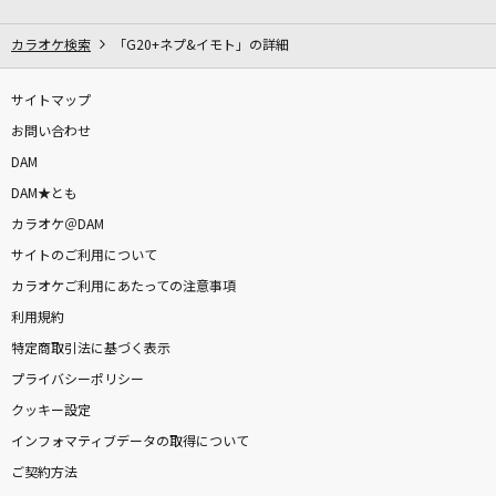
明るいロケンロー
おっちゃま
カラオケ検索
「G20+ネプ&イモト」の詳細
[良音]ちっぽけな勇気
サイトマップ
FUNKY MONKEY BABYS
お問い合わせ
DAM
ロウワー
DAM★とも
ぬゆり
カラオケ＠DAM
サイトのご利用について
でももう花はいらない
カラオケご利用にあたっての注意事項
オフコース
利用規約
紅蓮華
特定商取引法に基づく表示
LiSA
プライバシーポリシー
クッキー設定
[良音]ミュージック・アワー
インフォマティブデータの取得について
ポルノグラフィティ
ご契約方法