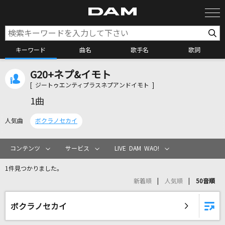
キーワード
曲名
歌手名
歌詞
G20+ネプ&イモト
カラオケ検索
[ ジートゥエンティプラスネプアンドイモト ]
1曲
カラオケ店舗検索
人気曲
ボクラノセカイ
カラオケリクエスト
コンテンツ
サービス
LIVE DAM WAO!
1件見つかりました。
全国りれき
新着順
人気順
50音順
リアルタイムで歌われている曲の一覧
ボクラノセカイ