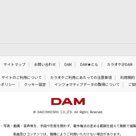
サイトマップ
お問い合わせ
DAM
DAM★とも
カラオケ＠DAM
サイトのご利用について
カラオケご利用にあたっての注意事項
利用規約
ーポリシー
クッキー設定
インフォマティブデータの取得について
ご契
© DAIICHIKOSHO CO.,LTD. All Rights Reserved.
・写真・動画・音声等を、手段や形態を問わず、著作権法の定める範囲を超えて無断で複
楽曲及びコンテンツは、機種によりご利用いただけない場合があります。