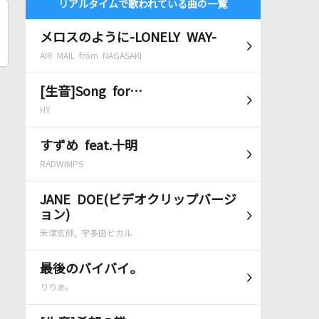
リアルタイムで歌われている曲の一覧
メロスのように-LONELY WAY-
AIR MAIL from NAGASAKI
[生音]Song for…
HY
すずめ feat.十明
RADWIMPS
JANE DOE(ビデオクリップバージ
ョン)
米津玄師, 宇多田ヒカル
最後のバイバイ。
りりあ。