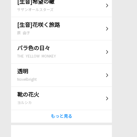
[生音]希望の轍
サザンオールスターズ
[生音]花咲く旅路
原 由子
バラ色の日々
THE YELLOW MONKEY
透明
Novelbright
靴の花火
ヨルシカ
もっと見る