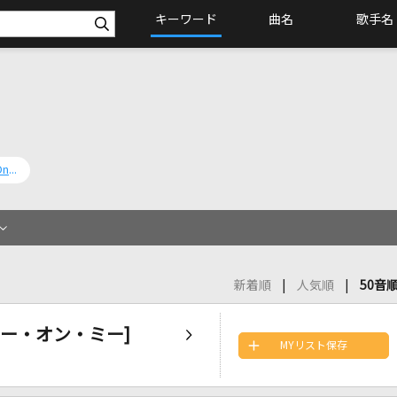
キーワード
曲名
歌手名
Pour Some Sugar On Me [シュガー・オン・ミー]
新着順
人気順
50音
シュガー・オン・ミー]
MYリスト保存