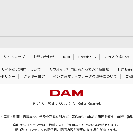
サイトマップ
お問い合わせ
DAM
DAM★とも
カラオケ＠DAM
サイトのご利用について
カラオケご利用にあたっての注意事項
利用規約
ーポリシー
クッキー設定
インフォマティブデータの取得について
ご契
© DAIICHIKOSHO CO.,LTD. All Rights Reserved.
・写真・動画・音声等を、手段や形態を問わず、著作権法の定める範囲を超えて無断で複
楽曲及びコンテンツは、機種によりご利用いただけない場合があります。
楽曲及びコンテンツの配信日、配信内容が変更になる場合があります。