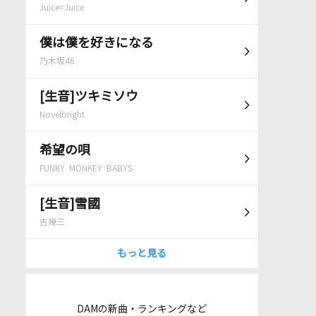
Juice=Juice
僕は僕を好きになる
乃木坂46
[生音]ツキミソウ
Novelbright
希望の唄
FUNKY MONKEY BABYS
[生音]雪國
吉幾三
もっと見る
DAMの新曲・ランキングなど