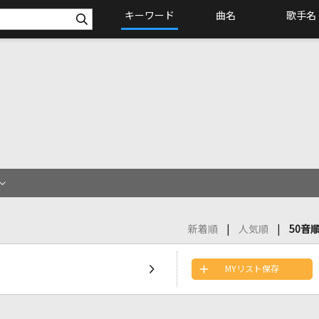
キーワード
曲名
歌手名
新着順
人気順
50音
MYリスト保存