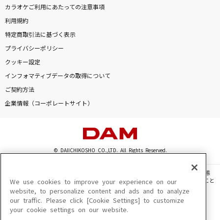
カラオケご利用にあたっての注意事項
雨の御堂筋
利用規約
欧陽菲菲
特定商取引法に基づく表示
プライバシーポリシー
ハナミズキ
クッキー設定
一青 窈
インフォマティブデータの取得について
ご契約方法
ダーリン
企業情報（コーポレートサイト）
Mrs. GREEN APPLE
[生音]オリオンをなぞる
UNISON SQUARE GARDEN
© DAIICHIKOSHO CO.,LTD. All Rights Reserved.
もっと見る
このサイトに掲載されている一切の文章・画像・写真・動画・音声等を、手段や形態
を問わず、著作権法の定める範囲を超えて無断で複製、転載、ファイル化などすること
We use cookies to improve your experience on our
を禁じます。
website, to personalize content and ads and to analyze
DAMの新曲・ランキングなど
our traffic. Please click [Cookie Settings] to customize
楽曲及びコンテンツは、機種によりご利用いただけない場合があります。
カラオケ最新情報をチェック！
your cookie settings on our website.
楽曲及びコンテンツの配信日、配信内容が変更になる場合があります。
楽曲によりMYリスト保存ができない場合があります。