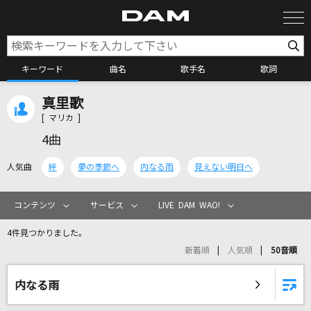
キーワード
曲名
歌手名
歌詞
真里歌
カラオケ検索
[ マリカ ]
4曲
カラオケ店舗検索
人気曲
絆
夢の季節へ
内なる雨
見えない明日へ
カラオケリクエスト
コンテンツ
サービス
LIVE DAM WAO!
4件見つかりました。
全国りれき
新着順
人気順
50音順
リアルタイムで歌われている曲の一覧
内なる雨