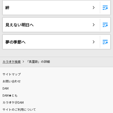
パラレルワールド
絆
BAK
[生音]Walking with you
見えない明日へ
Novelbright
はにかみショート
夢の季節へ
≠ME
あの娘とスキャンダル
カラオケ検索
「真里歌」の詳細
チェッカーズ
サイトマップ
Clover wish
お問い合わせ
ChamJam<五十嵐れお(CV:本渡楓)、松山空音(CV:長谷川育美)、伯方眞妃
DAM
(CV:榎吉麻弥)、水守ゆめ莉(CV:石原夏織)、寺本優佳(CV:和多田美咲)、横
田文(CV:伊藤麻菜美)、市井舞菜(CV:立花日菜)>
DAM★とも
カラオケ＠DAM
Answer
サイトのご利用について
片霧烈火